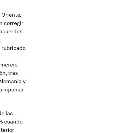
 Oriente,
n corregir
 acuerdos
á
n rubricado
omercio
ón, tras
 Alemania y
s niponas
de las
9% cuando
terior