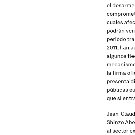
el desarme 
compromete
cuales afe
podrán ven
período tra
2011, han 
algunos fle
mecanismos 
la firma of
presenta di
públicas e
que sí entr
Jean-Claude
Shinzo Abe
al sector 