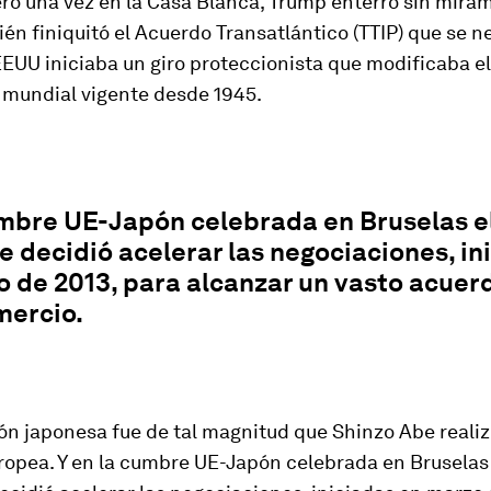
ero una vez en la Casa Blanca, Trump enterró sin miram
ién finiquitó el Acuerdo Transatlántico (TTIP) que se 
EEUU iniciaba un giro proteccionista que modificaba e
mundial vigente desde 1945.
mbre UE-Japón celebrada en Bruselas el
e decidió acelerar las negociaciones, in
 de 2013, para alcanzar un vasto acuer
mercio.
ón japonesa fue de tal magnitud que Shinzo Abe reali
ropea. Y en la cumbre UE-Japón celebrada en Bruselas 