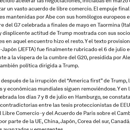
ecidió acelerar las negociaciones, iniciadas en marzo 
ar un vasto acuerdo de libre comercio. El empuje final 
nes mantenidas por Abe con sus homólogos europeos e
e del G7 celebrada a finales de mayo en Taormina (Ital
y displicente actitud de Trump mostrada con sus soci
es en aquel encuentro hizo el resto. Y el texto provision
Japón (JEFTA) fue finalmente rubricado el 6 de julio e
e a la víspera de la cumbre del G20, presidida por A
ambién política dirigida a Trump.
después de la irrupción del “America first” de Trump, 
as y económicas mundiales siguen removiéndose. Y en 
ebrada los días 7 y 8 de julio en Hamburgo, se constat
contradictorias entre las tesis proteccionistas de EE
 Libre Comercio -y del Acuerdo de Paris sobre el Cam
por parte de la UE, China, Japón, Corea del sur, Canadá,
es avanzados y emergentes.