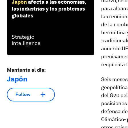
marzo, se d
Japón
afecta a las economías,
para alcanz
las industrias y los problemas
globales
las reunio
de la cumbr
hermética 
tradicional
acuerdo UE-
precisament
respuesta t
Mantente al día:
Japón
Seis meses 
geopolític
Follow
del G20 cel
posiciones 
defensa del
Climático- 
otros país