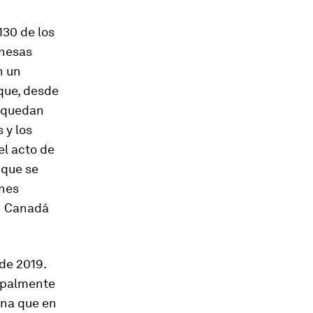
30 de los
onesas
n un
 que, desde
o quedan
 y los
el acto de
 que se
ones
on Canadá
de 2019.
cipalmente
ina que en