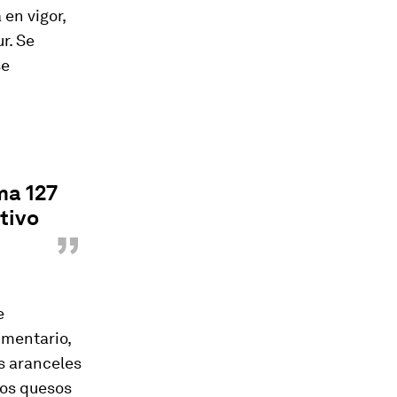
en vigor,
r. Se
se
ma 127
tivo
”
e
imentario,
os aranceles
los quesos