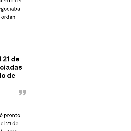
ientos el
negociaba
l orden
 21 de
iciadas
do de
”
zó pronto
el 21 de