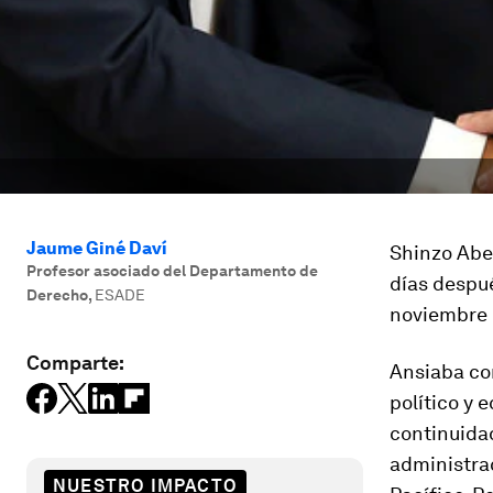
Jaume Giné Daví
Shinzo Abe 
Profesor asociado del Departamento de
días despué
Derecho
,
ESADE
noviembre 
Comparte:
Ansiaba co
político y 
continuidad
administrac
NUESTRO IMPACTO