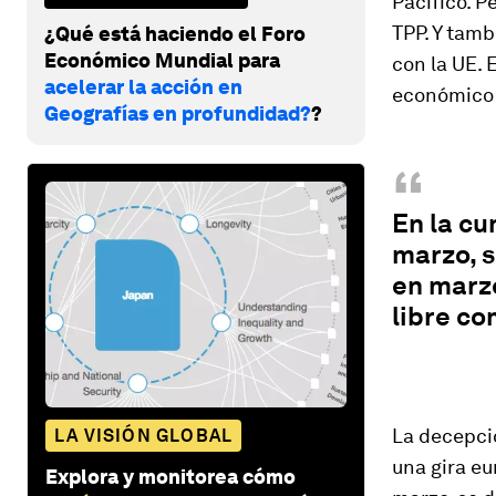
Pacífico. P
TPP. Y tamb
¿Qué está haciendo el Foro
Económico Mundial para
con la UE. 
acelerar la acción en
económico 
Geografías en profundidad?
?
“
En la cu
marzo, s
en marzo
libre co
La decepci
LA VISIÓN GLOBAL
una gira eu
Explora y monitorea cómo