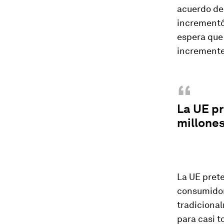
acuerdo de 
incrementó 
espera que 
incremente
“
La UE p
millones
La UE pret
consumidore
tradicional
para casi t