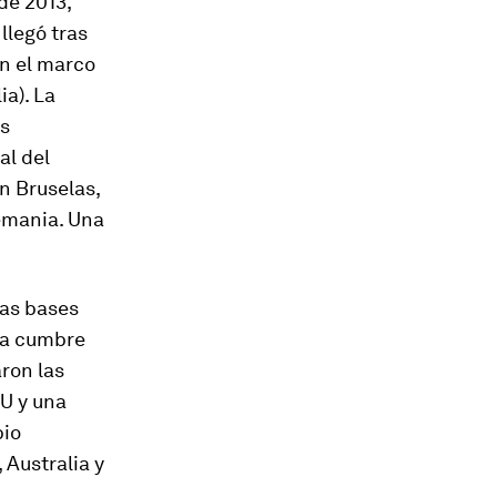
de 2013,
llegó tras
n el marco
ia). La
os
al del
n Bruselas,
lemania. Una
las bases
la cumbre
aron las
UU y una
bio
 Australia y