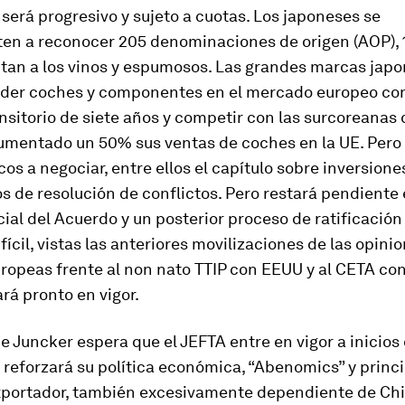
será progresivo y sujeto a cuotas. Los japoneses se
n a reconocer 205 denominaciones de origen (AOP), 1
ctan a los vinos y espumosos. Las grandes marcas jap
der coches y componentes en el mercado europeo co
nsitorio de siete años y competir con las surcoreanas
aumentado un 50% sus ventas de coches en la UE. Per
cos a negociar, entre ellos el capítulo sobre inversiones
de resolución de conflictos. Pero restará pendiente 
icial del Acuerdo y un posterior proceso de ratificación
fícil, vistas las anteriores movilizaciones de las opini
uropeas frente al non nato TTIP con EEUU y al CETA c
ará pronto en vigor.
 Juncker espera que el JEFTA entre en vigor a inicios 
 reforzará su política económica, “Abenomics” y prin
exportador, también excesivamente dependiente de Ch