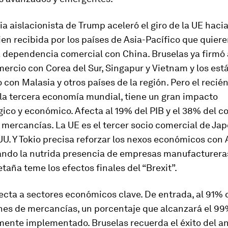
a aislacionista de Trump aceleró el giro de la UE hacia
en recibida por los países de Asia-Pacífico que quiere
a dependencia comercial con China. Bruselas ya firmó
mercio con Corea del Sur, Singapur y Vietnam y los est
con Malasia y otros países de la región. Pero el recié
 la tercera economía mundial, tiene un gran impacto
ico y económico. Afecta al 19% del PIB y el 38% del c
mercancías. La UE es el tercer socio comercial de Jap
U. Y Tokio precisa reforzar los nexos económicos con
ando la nutrida presencia de empresas manufacturera
taña teme los efectos finales del “Brexit”.
ecta a sectores económicos clave. De entrada, al 91% 
nes de mercancías, un porcentaje que alcanzará el 9
mente implementado. Bruselas recuerda el éxito del an