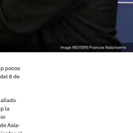
Image:
REUTERS/Francois Walschaerts
ump pocos
del 8 de
 aliado
p la
ior
 de Asia-