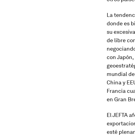
La tendenci
donde es bi
su excesiv
de libre co
negociando 
con Japón,
geoestratég
mundial de 
China y EEU
Francia cu
en Gran Bre
El JEFTA af
exportacio
esté plena