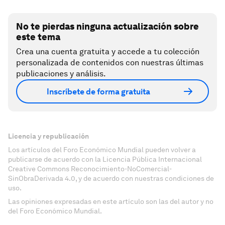
No te pierdas ninguna actualización sobre
este tema
Crea una cuenta gratuita y accede a tu colección
personalizada de contenidos con nuestras últimas
publicaciones y análisis.
Inscríbete de forma gratuita
Licencia y republicación
Los artículos del Foro Económico Mundial pueden volver a
publicarse de acuerdo con la Licencia Pública Internacional
Creative Commons Reconocimiento-NoComercial-
SinObraDerivada 4.0, y de acuerdo con nuestras condiciones de
uso.
Las opiniones expresadas en este artículo son las del autor y no
del Foro Económico Mundial.