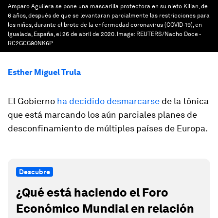
Amparo Aguilera se pone una mascarilla protectora en su nieto Kilian, de
6 años, después de que se levantaran parcialmente las restricciones para
los niños, durante el brote de la enfermedad coronavirus (COVID-19), en
Igualada, España, el 26 de abril de 2020.
Image:
REUTERS/Nacho Doce -
RC2GCG90NK6P
Esther Miguel Trula
El Gobierno
ha decidido desmarcarse
de la tónica
que está marcando los aún parciales planes de
desconfinamiento de múltiples países de Europa.
Descubre
¿Qué está haciendo el Foro
Económico Mundial en relación