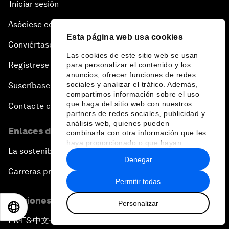
Iniciar sesión
Asóciese con nosotros
Esta página web usa cookies
Conviértase en miembro
Las cookies de este sitio web se usan
Regístrese para recibir nuestras notas de prensa
para personalizar el contenido y los
anuncios, ofrecer funciones de redes
sociales y analizar el tráfico. Además,
Suscríbase a nuestros boletines
compartimos información sobre el uso
que haga del sitio web con nuestros
Contacte con nosotros
partners de redes sociales, publicidad y
análisis web, quienes pueden
Enlaces directos
combinarla con otra información que les
haya proporcionado o que hayan
La sostenibilidad en el Foro
recopilado a partir del uso que haya
Denegar
hecho de sus servicios.
Carreras profesionales
Permitir todas
Ediciones en otros idiomas
Personalizar
EN
ES
中文
日本語
EN
ES
中文
日本語
▪
▪
▪