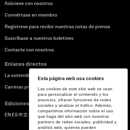
Asóciese con nosotros
Conviértase en miembro
Regístrese para recibir nuestras notas de prensa
Suscríbase a nuestros boletines
Contacte con nosotros
Enlaces directos
La sostenibilidad en el Foro
Esta página web usa cookies
Carreras profesionales
Las cookies de este sitio web se usan
para personalizar el contenido y los
anuncios, ofrecer funciones de redes
Ediciones en otros idiomas
sociales y analizar el tráfico. Además,
compartimos información sobre el uso
EN
ES
中文
日本語
▪
▪
▪
que haga del sitio web con nuestros
partners de redes sociales, publicidad y
análisis web, quienes pueden