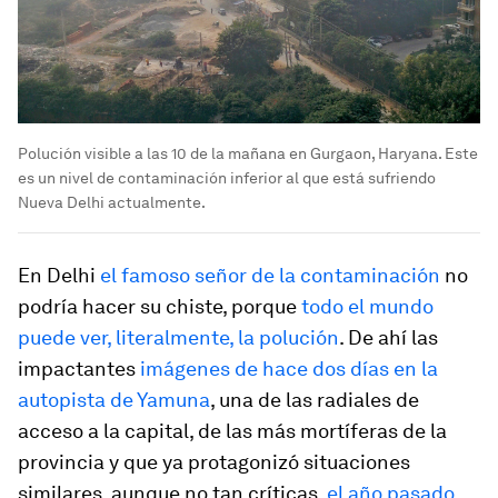
Polución visible a las 10 de la mañana en Gurgaon, Haryana. Este
es un nivel de contaminación inferior al que está sufriendo
Nueva Delhi actualmente.
En Delhi
el famoso señor de la contaminación
no
podría hacer su chiste, porque
todo el mundo
puede ver, literalmente, la polución
. De ahí las
impactantes
imágenes de hace dos días en la
autopista de Yamuna
, una de las radiales de
acceso a la capital, de las más mortíferas de la
provincia y que ya protagonizó situaciones
similares, aunque no tan críticas,
el año pasado
.