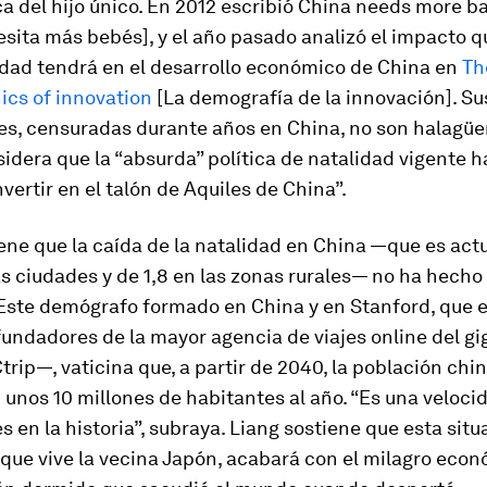
ca del hijo único. En 2012 escribió
China needs more b
sita más bebés], y el año pasado analizó el impacto q
idad tendrá en el desarrollo económico de China en
Th
cs of innovation
[La demografía de la innovación]. Su
es, censuradas durante años en China, no son halagüe
idera que la “absurda” política de natalidad vigente h
nvertir en el talón de Aquiles de China”.
ene que la caída de la natalidad en China —que es ac
as ciudades y de 1,8 en las zonas rurales— no ha hech
Este demógrafo formado en China y en Stanford, que 
fundadores de la mayor agencia de viajes
online
del gi
trip—, vaticina que, a partir de 2040, la población chi
 unos 10 millones de habitantes al año. “Es una veloci
 en la historia”, subraya. Liang sostiene que esta situ
a que vive la vecina Japón, acabará con el milagro eco