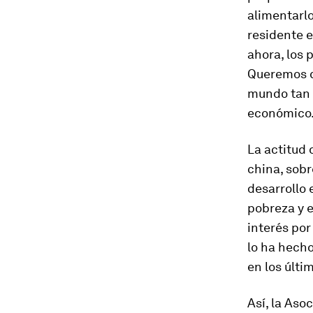
alimentarlo
residente e
ahora, los 
Queremos qu
mundo tan 
económico.
La actitud 
china, sobr
desarrollo
pobreza y e
interés por
lo ha hecho
en los últi
Así, la Aso