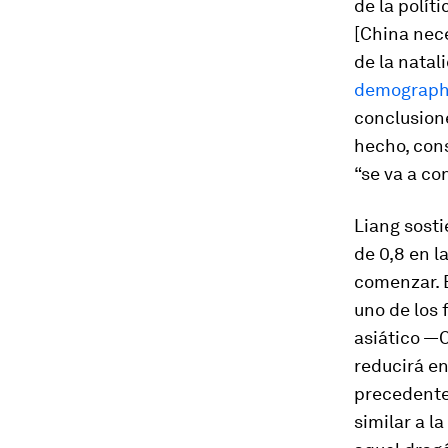
de la políti
[China nece
de la natal
demographi
conclusion
hecho, cons
“se va a co
Liang sosti
de 0,8 en l
comenzar. 
uno de los 
asiático —C
reducirá en
precedentes
similar a l