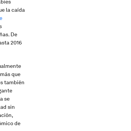
abies
ue la caída
e
s
ñas. De
asta 2016
tualmente
o más que
es también
gante
na se
dad sin
ación,
nómico de