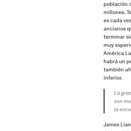
población 
millones. 
es cada ve
ancianos q
terminar si
muy superio
América Lat
habrá un p
también afe
inferior.
La gran
son muy
la escu
James Lian