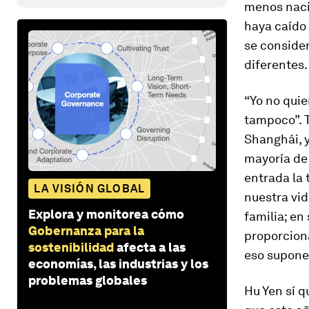
menos nacim
haya caído 
se conside
diferentes.
“Yo no quie
tampoco”. T
Shanghái, y
mayoría de
entrada la 
LA VISIÓN GLOBAL
nuestra vid
Explora y monitorea cómo
familia; en
Gobernanza para la
proporcion
sostenibilidad
afecta a las
eso supone 
economías, las industrias y los
problemas globales
Hu Yen sí q