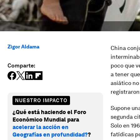
Zigor Aldama
China conj
interminabl
Comparte:
poco que ve
a tener que
asiático no
registraron
NUESTRO IMPACTO
Supone una 
¿Qué está haciendo el Foro
segunda cif
Económico Mundial para
Solo en 19
acelerar la acción en
fatídicas p
Geografías en profundidad?
?