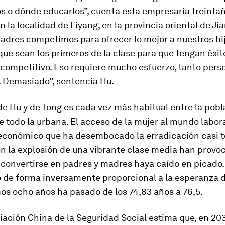
s o dónde educarlos”, cuenta esta empresaria treintañ
n la localidad de Liyang, en la provincia oriental de Jia
padres competimos para ofrecer lo mejor a nuestros hij
e sean los primeros de la clase para que tengan éxit
competitivo. Eso requiere mucho esfuerzo, tanto per
 Demasiado”, sentencia Hu.
de Hu y de Tong es cada vez más habitual entre la pob
e todo la urbana. El acceso de la mujer al mundo labora
 económico que ha desembocado la erradicación casi to
n la explosión de una vibrante clase media han provo
 convertirse en padres y madres haya caído en picado.
 de forma inversamente proporcional a la esperanza d
mos ocho años ha pasado de los 74,83 años a 76,5.
ciación China de la Seguridad Social estima que, en 203