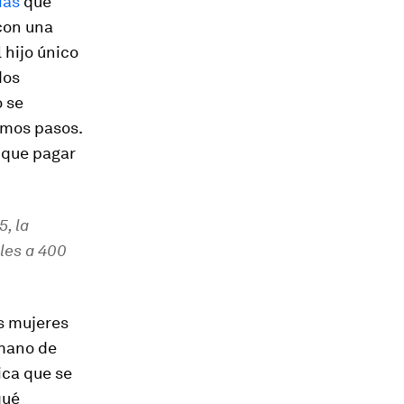
ias
que
con una
 hijo único
dos
 se
smos pasos.
a que pagar
, la
les a 400
s mujeres
 mano de
ica que se
qué