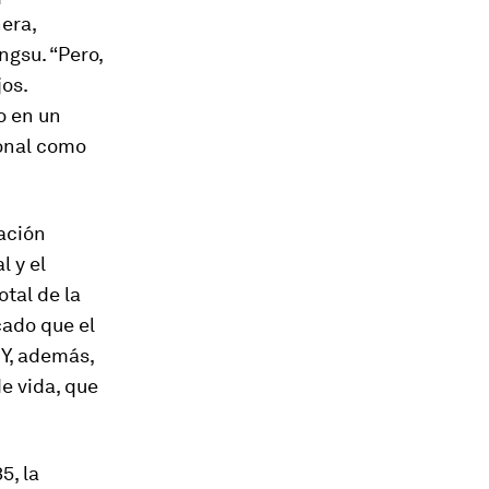
era,
ngsu. “Pero,
os.
o en un
sonal como
lación
l y el
tal de la
cado que el
 Y, además,
e vida, que
5, la