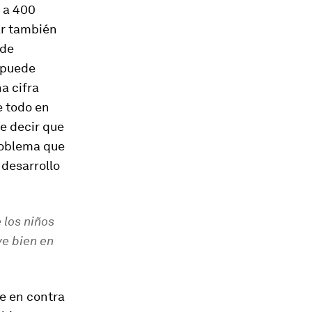
 a 400
ar también
 de
 puede
a cifra
e todo en
re decir que
roblema que
 desarrollo
 los niños
ve bien en
e en contra