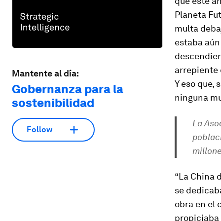
que este añ
Planeta Fut
multa debaj
estaba aún 
descendien
arrepiente 
Mantente al día:
Y eso que, 
Gobernanza para la
ninguna mu
sostenibilidad
La Asoc
Follow
poblac
millone
“La China d
se dedicaba
obra en el
propiciaba 