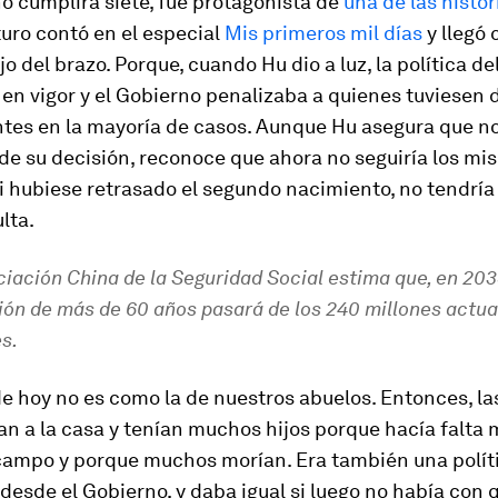
o cumplirá siete, fue protagonista de
una de las histor
uro contó en el especial
Mis primeros mil días
y llegó 
o del brazo. Porque, cuando Hu dio a luz, la política del
en vigor y el Gobierno penalizaba a quienes tuviesen 
tes en la mayoría de casos. Aunque Hu asegura que no
de su decisión, reconoce que ahora no seguiría los mi
si hubiese retrasado el segundo nacimiento, no tendrí
lta.
iación China de la Seguridad Social estima que, en 2035
ión de más de 60 años pasará de los 240 millones actua
s.
e hoy no es como la de nuestros abuelos. Entonces, la
n a la casa y tenían muchos hijos porque hacía falta
 campo y porque muchos morían. Era también una polít
desde el Gobierno, y daba igual si luego no había con 