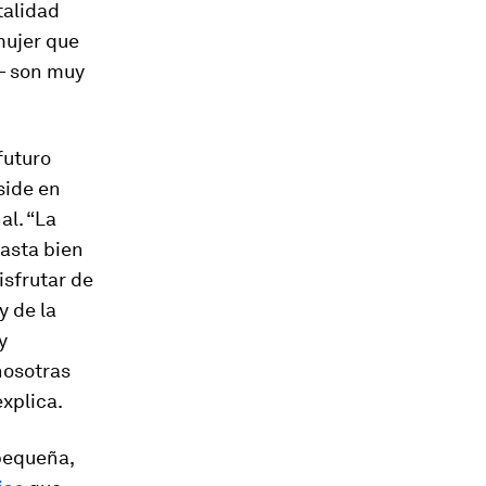
talidad
mujer que
a— son muy
futuro
side en
al. “La
asta bien
isfrutar de
y de la
y
nosotras
explica.
 pequeña,