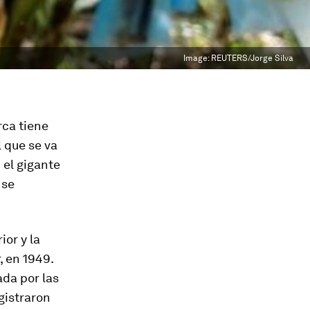
Image:
REUTERS/Jorge Silva
rca tiene
 que se va
 el gigante
 se
or y la
, en 1949.
da por las
gistraron