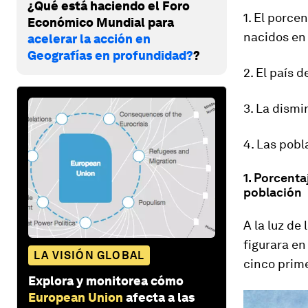
¿Qué está haciendo el Foro
1. El porce
Económico Mundial para
nacidos en 
acelerar la acción en
Geografías en profundidad?
?
2. El país 
3. La dismi
4. Las pob
1. Porcenta
población
A la luz de 
figurara en
LA VISIÓN GLOBAL
cinco prim
Explora y monitorea cómo
European Union
afecta a las