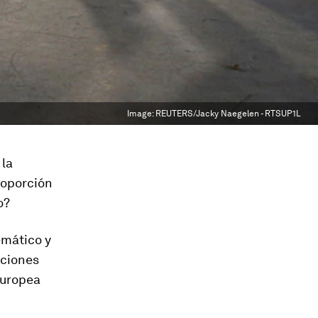
Image:
REUTERS/Jacky Naegelen - RTSUP1L
 la
roporción
o?
emático y
aciones
europea