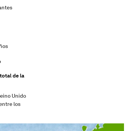
antes
años
o
total de la
Reino Unido
entre los