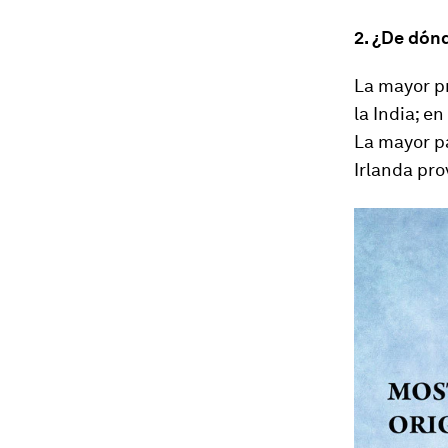
2. ¿De dónd
La mayor p
la India; e
La mayor pa
Irlanda pro