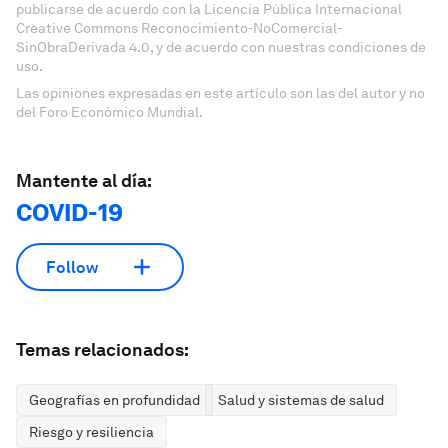
publicarse de acuerdo con la Licencia Pública Internacional
Creative Commons Reconocimiento-NoComercial-
SinObraDerivada 4.0, y de acuerdo con nuestras condiciones de
uso.
Las opiniones expresadas en este artículo son las del autor y no
del Foro Económico Mundial.
Mantente al día:
COVID-19
Follow
Temas relacionados:
Geografías en profundidad
Salud y sistemas de salud
Riesgo y resiliencia