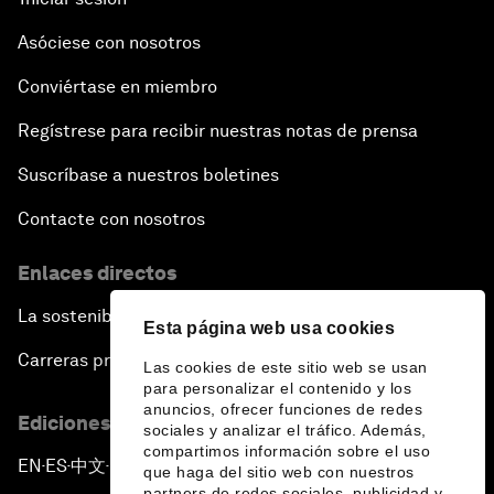
Asóciese con nosotros
Conviértase en miembro
Regístrese para recibir nuestras notas de prensa
Suscríbase a nuestros boletines
Contacte con nosotros
Enlaces directos
La sostenibilidad en el Foro
Esta página web usa cookies
Carreras profesionales
Las cookies de este sitio web se usan
para personalizar el contenido y los
anuncios, ofrecer funciones de redes
Ediciones en otros idiomas
sociales y analizar el tráfico. Además,
compartimos información sobre el uso
EN
ES
中文
日本語
▪
▪
▪
que haga del sitio web con nuestros
partners de redes sociales, publicidad y