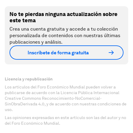
No te pierdas ninguna actualización sobre
este tema
Crea una cuenta gratuita y accede a tu colección
personalizada de contenidos con nuestras últimas
publicaciones y análisis.
Inscríbete de forma gratuita
Licencia y republicación
Los artículos del Foro Económico Mundial pueden volver a
publicarse de acuerdo con la Licencia Pública Internacional
Creative Commons Reconocimiento-NoComercial-
SinObraDerivada 4.0, y de acuerdo con nuestras condiciones de
uso.
Las opiniones expresadas en este artículo son las del autor y no
del Foro Económico Mundial.