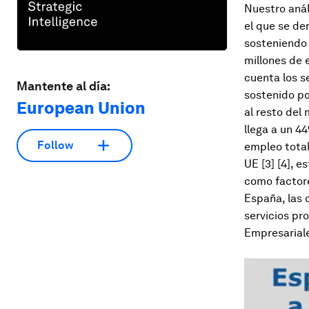
Nuestro análi
el que se de
sosteniendo e
millones de 
cuenta los s
Mantente al día:
sostenido po
European Union
al resto del
llega a un 4
Follow
empleo total
UE [3] [4], e
como factore
España, las 
servicios pr
Empresariale