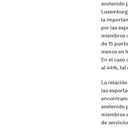
sostenido p
Luxemburgo
la importan
por las ex
miembros d
de 15 punt
menos en Ir
En el caso 
al 44%, ta
La relación
las exporta
encontramo
sostenido p
miembros en
de servici