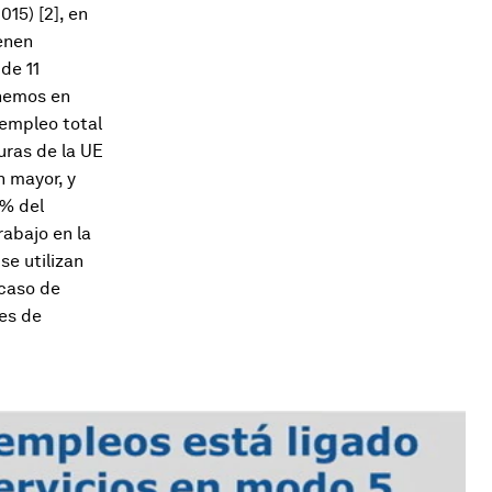
015) [2], en
enen
de 11
enemos en
 empleo total
uras de la UE
n mayor, y
7% del
rabajo en la
se utilizan
 caso de
des de