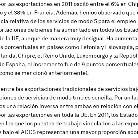
or las exportaciones en 2011 osciló entre el 6% en Chi
 y el 38% en Francia. Además, hemos observado que 
cia relativa de los servicios de modo 5 para el empleo
portaciones de bienes ha aumentado en todos los Esta
e la UE, aunque de manera muy desigual. Ha aument
os porcentuales en países como Letonia y Eslovaquia,
landa, Chipre, el Reino Unido, Luxemburgo y la Repúbl
de España, el incremento fue de 9 puntos porcentuale
l como se mencionó anteriormente).
 entre las exportaciones tradicionales de servicios ba
ciones de servicios de modo 5 no es sencilla. Por un la
s una relación inversa entre ambas en relación con e
or las exportaciones en toda la UE. En 2011, los Estado
 los que los puestos de trabajo vinculados a las expo
os bajo el AGCS representan una mayor proporción sobr