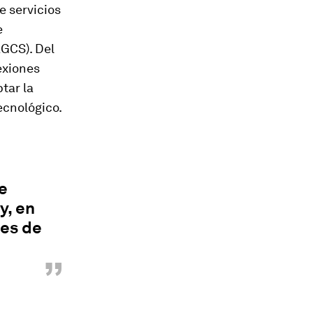
e servicios
e
AGCS). Del
exiones
tar la
ecnológico.
e
y, en
nes de
”