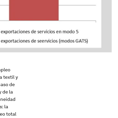
mpleo
 textil y
caso de
y de la
eneidad
: la
eo total