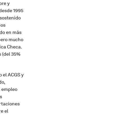
pre y
desde 1995
 sostenido
dos
ado en más
 pero mucho
ica Checa.
s (del 35%
jo el ACGS y
do,
l empleo
s
rtaciones
e el