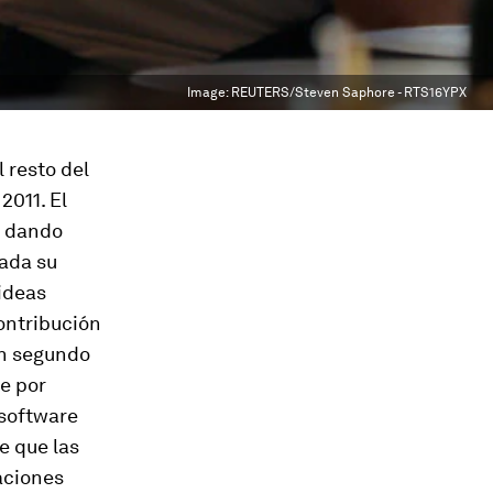
Image:
REUTERS/Steven Saphore - RTS16YPX
 resto del
011. El
, dando
Dada su
 ideas
contribución
 en segundo
de por
 software
e que las
aciones