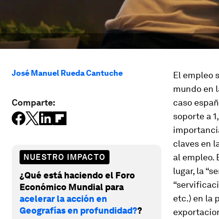
José Manuel Rueda Cantuche
El empleo s
mundo en l
Comparte:
caso españo
soporte a 1
importanci
claves en l
al empleo. 
NUESTRO IMPACTO
lugar, la “
¿Qué está haciendo el Foro
“servificac
Económico Mundial para
etc.) en la
acelerar la acción en
Geografías en profundidad?
?
exportacio