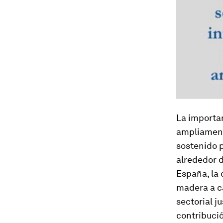
La importan
ampliamente
sostenido p
alrededor d
España, la 
madera a ca
sectorial j
contribució