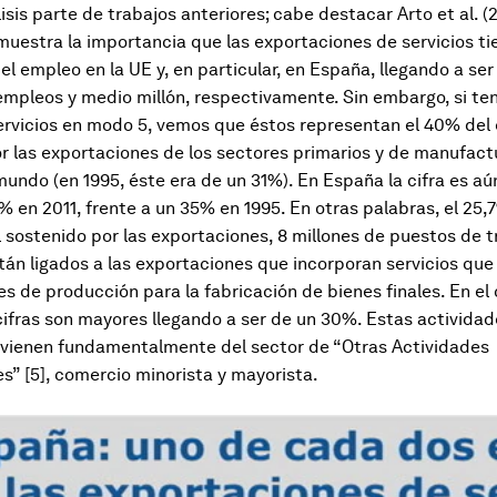
sis parte de trabajos anteriores; cabe destacar Arto et al. (2
muestra la importancia que las exportaciones de servicios ti
l empleo en la UE y, en particular, en España, llegando a ser 
empleos y medio millón, respectivamente. Sin embargo, si t
ervicios en modo 5, vemos que éstos representan el 40% del
r las exportaciones de los sectores primarios y de manufact
 mundo (en 1995, éste era de un 31%). En España la cifra es aú
4% en 2011, frente a un 35% en 1995. En otras palabras, el 25,
 sostenido por las exportaciones, 8 millones de puestos de t
stán ligados a las exportaciones que incorporan servicios que 
s de producción para la fabricación de bienes finales. En el
cifras son mayores llegando a ser de un 30%. Estas activida
ovienen fundamentalmente del sector de “Otras Actividades
s” [5], comercio minorista y mayorista.