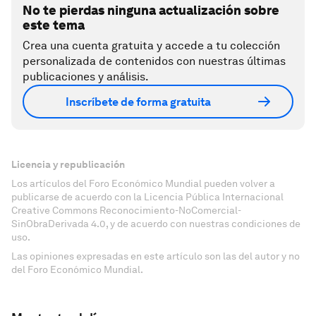
No te pierdas ninguna actualización sobre
este tema
Crea una cuenta gratuita y accede a tu colección
personalizada de contenidos con nuestras últimas
publicaciones y análisis.
Inscríbete de forma gratuita
Licencia y republicación
Los artículos del Foro Económico Mundial pueden volver a
publicarse de acuerdo con la Licencia Pública Internacional
Creative Commons Reconocimiento-NoComercial-
SinObraDerivada 4.0, y de acuerdo con nuestras condiciones de
uso.
Las opiniones expresadas en este artículo son las del autor y no
del Foro Económico Mundial.