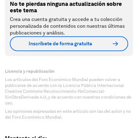
No te pierdas ninguna actualización sobre
este tema
Crea una cuenta gratuita y accede a tu colección
personalizada de contenidos con nuestras últimas
publicaciones y análisis.
Inscríbete de forma gratuita
Licencia y republicación
Los artículos del Foro Económico Mundial pueden volver a
publicarse de acuerdo con la Licencia Pública Internacional
Creative Commons Reconocimiento-NoComercial-
SinObraDerivada 4.0, y de acuerdo con nuestras condiciones de
uso.
Las opiniones expresadas en este artículo son las del autor y no
del Foro Económico Mundial.