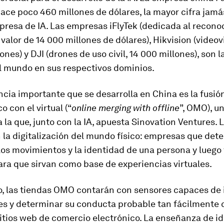
ace poco 460 millones de dólares, la mayor cifra jam
presa de IA. Las empresas iFlyTek (dedicada al recono
 valor de 14 000 millones de dólares), Hikvision (videov
ones) y DJI (drones de uso civil, 14 000 millones), son 
el mundo en sus respectivos dominios.
cia importante que se desarrolla en China es la fusió
o con el virtual (“
online merging with offline
”, OMO), u
 la que, junto con la IA, apuesta Sinovation Ventures. 
 la digitalización del mundo físico: empresas que dete
los movimientos y la identidad de una persona y luego
ara que sirvan como base de experiencias virtuales.
o, las tiendas OMO contarán con sensores capaces de i
tes y determinar su conducta probable tan fácilmente 
sitios web de comercio electrónico. La enseñanza de i