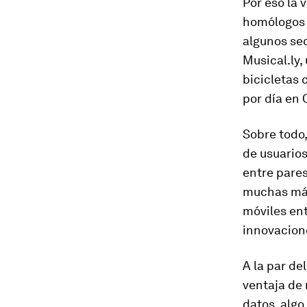
Por eso la 
homólogos 
algunos sec
Musical.ly,
bicicletas 
por día en 
Sobre todo,
de usuarios
entre pares
muchas más
móviles ent
innovacion
A la par de
ventaja de 
datos, algo