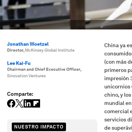
Jonathan Woetzel
China ya es
Director
,
McKinsey Global Institute
consumidor
(con más de
Lee Kai-Fu
Chairman and Chief Executive Officer
,
primeros pa
Sinovation Ventures
impresión 3
unicornios 
Comparte:
chino, y lo
mundial en 
comercial e
servicios d
NUESTRO IMPACTO
de superávi