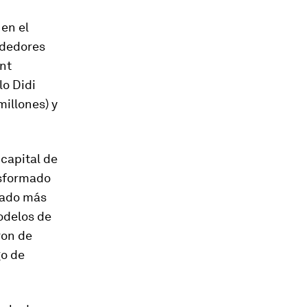
en el
ndedores
ent
lo Didi
illones) y
capital de
nsformado
cado más
odelos de
ron de
go de