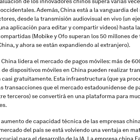
valuación de los innovadores chinos supera varias vece
occidentales. Además, China está a la vanguardia de
tores, desde la transmisión audiovisual en vivo (un ej
 una aplicación para editar y compartir videos) hasta l
compartidas (Mobike y Ofo superan los 50 millones de 
China, y ahora se están expandiendo al extranjero).
 China lidera el mercado de pagos móviles: más de 60
 de dispositivos móviles en China pueden realizar tr
 casi gratuitamente. Esta infraestructura (que ya proc
 transacciones que el mercado estadounidense de p
re terceros) se convertirá en una plataforma para mu
es.
l aumento de capacidad técnica de las empresas china
mercado del país se está volviendo una ventaja en mat
 crucial para el desarrollo de la IA. La empresa china 