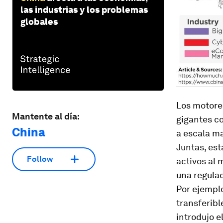
las industrias y los problemas
globales
Los motore
Mantente al día:
gigantes co
China
a escala m
Juntas, est
Follow
activos al 
una regulac
Por ejempl
transferibl
introdujo el