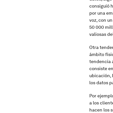
consiguió h
por una em
voz, con un
50 000 mill
valiosas d
Otra tenden
ámbito físic
tendencia a
consiste en
ubicación, 
los datos p
Por ejempl
a los clien
hacen los 