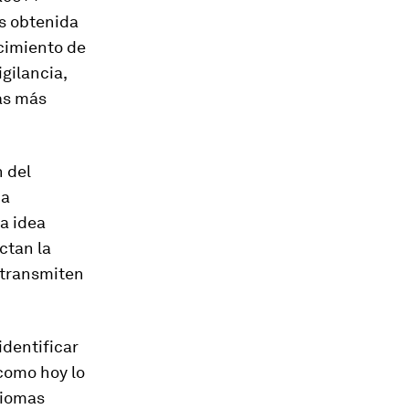
ás obtenida
cimiento de
igilancia,
las más
n del
na
La idea
ctan la
 transmiten
dentificar
como hoy lo
diomas