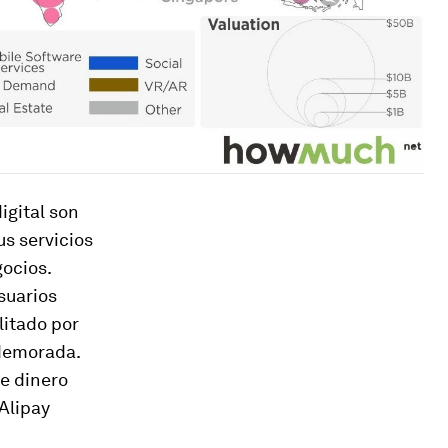
igital son
s servicios
ocios.
suarios
litado por
 demorada.
e dinero
Alipay