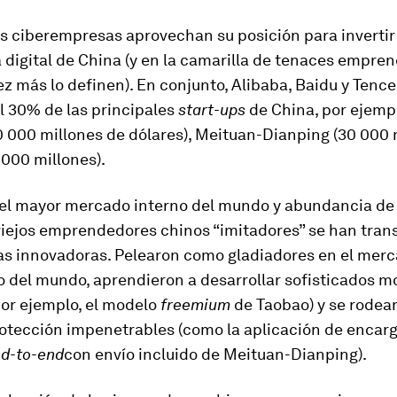
s ciberempresas aprovechan su posición para invertir 
 digital de China (y en la camarilla de tenaces empre
z más lo definen). En conjunto, Alibaba, Baidu y Tenc
l 30% de las principales
start-ups
de China, por ejemp
 000 millones de dólares), Meituan-Dianping (30 000 m
000 millones).
del mayor mercado interno del mundo y abundancia de 
s viejos emprendedores chinos “imitadores” se han tra
as innovadoras. Pelearon como gladiadores en el mer
o del mundo, aprendieron a desarrollar sofisticados m
por ejemplo, el modelo
freemium
de Taobao) y se rodea
rotección impenetrables (como la aplicación de encar
d-to-end
con envío incluido de Meituan-Dianping).