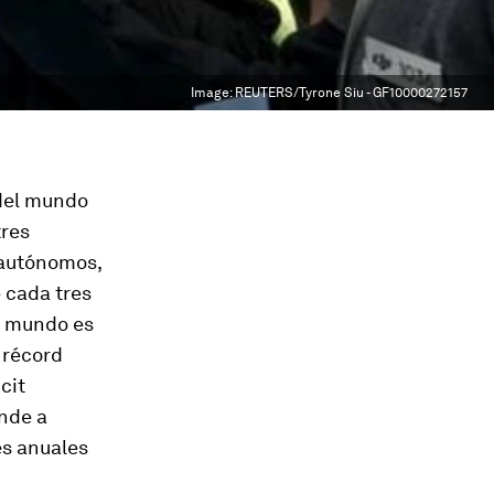
Image:
REUTERS/Tyrone Siu - GF10000272157
 del mundo
tres
 autónomos,
e cada tres
l mundo es
 récord
cit
onde a
es anuales