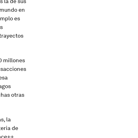
s la de sus
l mundo en
emplo es
as
trayectos
0 millones
ansacciones
esa
agos
chas otras
s, la
eria de
Face++