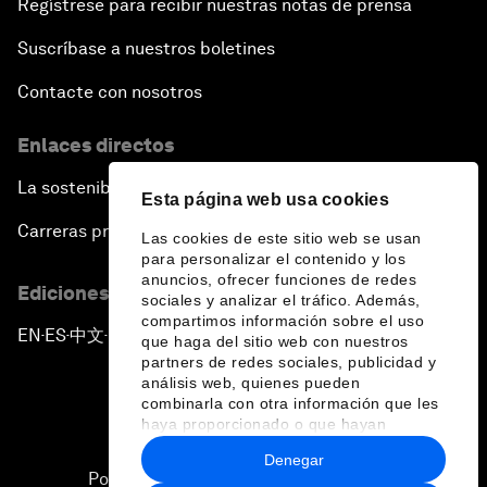
Regístrese para recibir nuestras notas de prensa
Suscríbase a nuestros boletines
Contacte con nosotros
Enlaces directos
La sostenibilidad en el Foro
Esta página web usa cookies
Carreras profesionales
Las cookies de este sitio web se usan
para personalizar el contenido y los
anuncios, ofrecer funciones de redes
Ediciones en otros idiomas
sociales y analizar el tráfico. Además,
compartimos información sobre el uso
EN
ES
中文
日本語
▪
▪
▪
que haga del sitio web con nuestros
partners de redes sociales, publicidad y
análisis web, quienes pueden
combinarla con otra información que les
haya proporcionado o que hayan
recopilado a partir del uso que haya
Denegar
hecho de sus servicios.
Política de privacidad y normas de uso