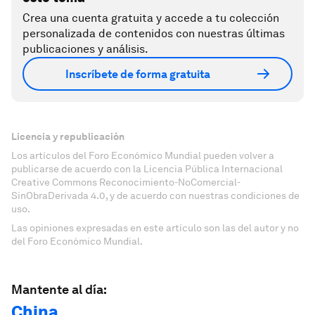
Crea una cuenta gratuita y accede a tu colección
personalizada de contenidos con nuestras últimas
publicaciones y análisis.
Inscríbete de forma gratuita
Licencia y republicación
Los artículos del Foro Económico Mundial pueden volver a
publicarse de acuerdo con la Licencia Pública Internacional
Creative Commons Reconocimiento-NoComercial-
SinObraDerivada 4.0, y de acuerdo con nuestras condiciones de
uso.
Las opiniones expresadas en este artículo son las del autor y no
del Foro Económico Mundial.
Mantente al día:
China