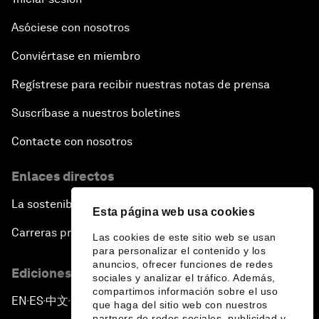
Asóciese con nosotros
Conviértase en miembro
Regístrese para recibir nuestras notas de prensa
Suscríbase a nuestros boletines
Contacte con nosotros
Enlaces directos
La sostenibilidad en el Foro
Esta página web usa cookies
Carreras profesionales
Las cookies de este sitio web se usan
para personalizar el contenido y los
anuncios, ofrecer funciones de redes
Ediciones en otros idiomas
sociales y analizar el tráfico. Además,
compartimos información sobre el uso
EN
ES
中文
日本語
▪
▪
▪
que haga del sitio web con nuestros
partners de redes sociales, publicidad y