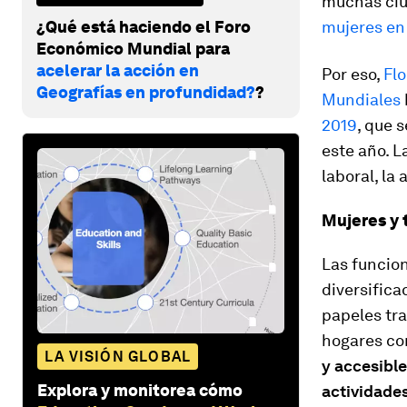
muchas ciu
¿Qué está haciendo el Foro
mujeres en 
Económico Mundial para
acelerar la acción en
Por eso,
Flo
Geografías en profundidad?
?
Mundiales
2019
, que 
este año. L
laboral, la
Mujeres y 
Las funcion
diversific
papeles tr
hogares co
LA VISIÓN GLOBAL
y accesible
Explora y monitorea cómo
actividade