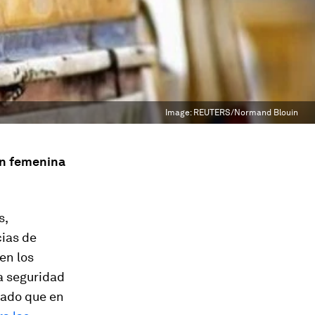
Image:
REUTERS/Normand Blouin
ón femenina
s,
ias de
en los
a seguridad
trado que en