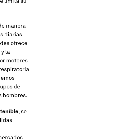
e limita su
 de manera
 diarias.
ades ofrece
y la
por motores
respiratoria
tremos
rupos de
os hombres.
tenible
, se
didas
 mercados