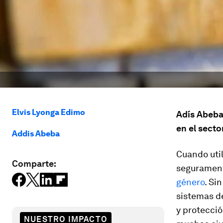
Elvis Lyonga Edimo
Adís Abeba 
en el secto
Addis Abeba
Cuando uti
Comparte:
segurament
género
. Si
sistemas de
y protecció
NUESTRO IMPACTO