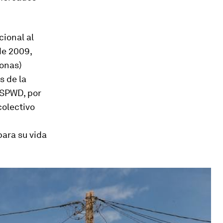
cional al
de 2009,
sonas)
s de la
NSPWD, por
colectivo
para su vida