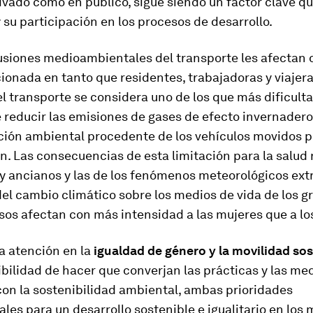
ivado como en público, sigue siendo un factor clave qu
 su participación en los procesos de desarrollo.
usiones medioambientales del transporte les afectan
onada en tanto que residentes, trabajadoras y viajeras
el transporte se considera uno de los que más dificult
e reducir las emisiones de gases de efecto invernadero 
ión ambiental procedente de los vehículos movidos 
n. Las consecuencias de esta limitación para la salud 
 y ancianos y las de los fenómenos meteorológicos ex
el cambio climático sobre los medios de vida de los g
sos afectan con más intensidad a las mujeres que a l
la atención en la
igualdad de género y la movilidad sos
ibilidad de hacer que converjan las prácticas y las me
con la sostenibilidad ambiental, ambas prioridades
es para un desarrollo sostenible e igualitario en los