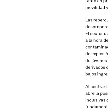
tanto en pr
movilidad y
Las reperc
desproporci
El sector d
a la hora d
contaminac
de explosió
de jóvenes
derivados d
bajos ingre
Al centrar 
abre la pos
inclusivas 
fundamental