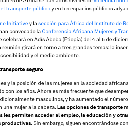
dades de África se dan altos niveles de
violencia cont
el transporte público
y en los espacios públicos adya
ne Initiative
y la
sección para África del Instituto de 
han convocado la
Conferencia Africana Mujeres y Tra
se celebrará en Adís Abeba (Etiopía) del 4 al 6 de dici
a reunión girará en torno a tres grandes temas: la inse
 accesibilidad y el medio ambiente.
transporte seguro
es y la posición de las mujeres en la sociedad african
ado con los años. Ahora es más frecuente que desemp
adicionalmente masculinos, y ha aumentado el número
n una mujer a la cabeza.
Las opciones de transporte 
s les permiten acceder al empleo, la educación y otra
s productivas.
Sin embargo, siguen encontrándose co