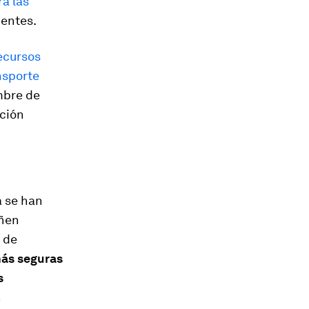
ra las
centes.
Recursos
nsporte
embre de
rción
a se han
eñen
 de
más seguras
s
n