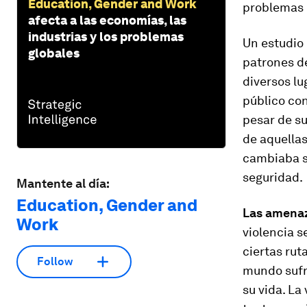
Education, Gender and Work
problemas p
afecta a las economías, las
industrias y los problemas
Un estudio 
globales
patrones de
diversos lu
público con
pesar de su
de aquellas
cambiaba su
seguridad.
Mantente al día:
Education, Gender and
Las amenaz
Work
violencia s
ciertas rut
Follow
mundo sufr
su vida. La