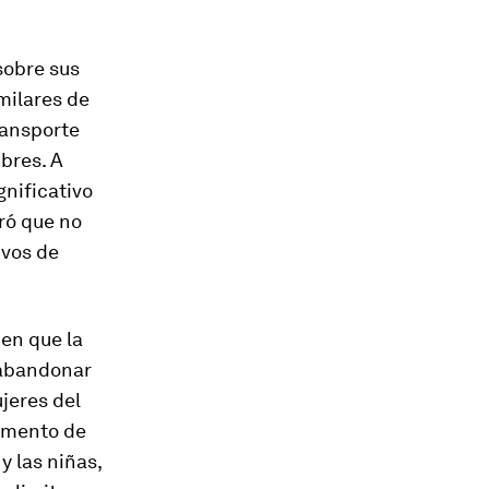
sobre sus
milares de
ransporte
bres. A
gnificativo
ró que no
ivos de
en que la
a abandonar
jeres del
momento de
y las niñas,