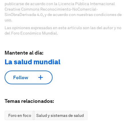
publicarse de acuerdo con la Licencia Pública Internacional
Creative Commons Reconocimiento-NoComercial-
SinObraDerivada 4.0, y de acuerdo con nuestras condiciones de
uso.
Las opiniones expresadas en este artículo son las del autor y no
del Foro Económico Mundial.
Mantente al día:
La salud mundial
Follow
Temas relacionados:
Foro en foco
Salud y sistemas de salud