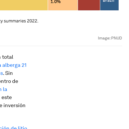
Image:
PNUD
 total
a alberga 21
es
. Sin
entro de
n la
 este
e inversión
ión de litio