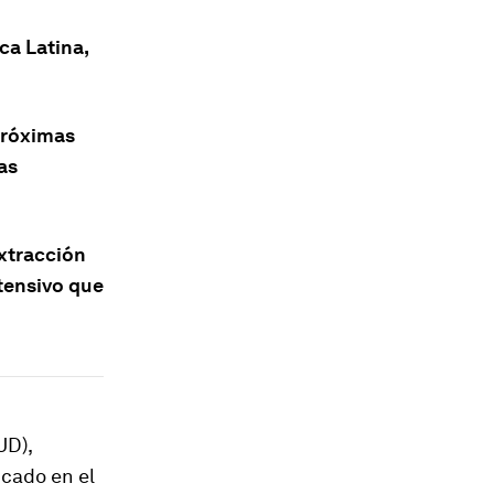
ca Latina,
 próximas
as
extracción
ntensivo que
UD),
icado en el