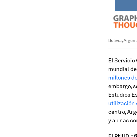
Bolivia, Argen
El Servicio
mundial de 
millones de
embargo, se
Estudios Es
utilización
centro, Arg
y a unas co
El PNUD af