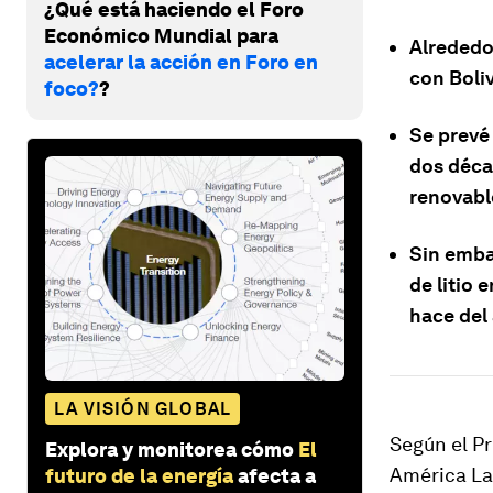
¿Qué está haciendo el Foro
Económico Mundial para
Alrededor
acelerar la acción en Foro en
con Boliv
foco?
?
Se prevé
dos décad
renovable
Sin emba
de litio 
hace del
LA VISIÓN GLOBAL
Según el Pr
Explora y monitorea cómo
El
América Lat
futuro de la energía
afecta a