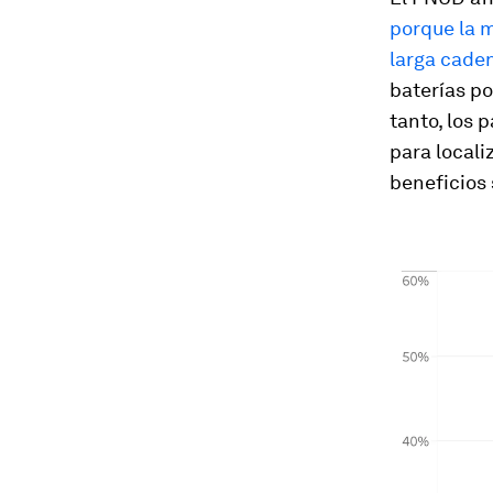
porque la m
larga caden
baterías po
tanto, los
para locali
beneficios 