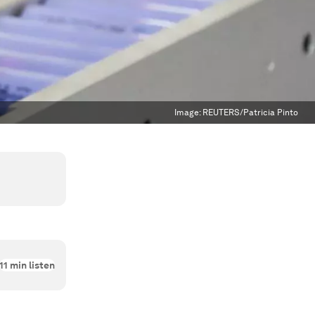
Image:
REUTERS/Patricia Pinto
11
min listen