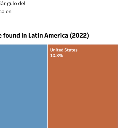
iángulo del
ica en