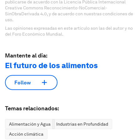
publicarse de acuerdo con la Licencia Pública Internacional
Creative Commons Reconocimiento-NoComercial-
SinObraDerivada 4.0, y de acuerdo con nuestras condiciones de
uso.
Las opiniones expresadas en este artículo son las del autor y no
del Foro Económico Mundial.
Mantente al día:
El futuro de los alimentos
Follow
Temas relacionados:
Alimentación y Agua
Industrias en Profundidad
Acción climática