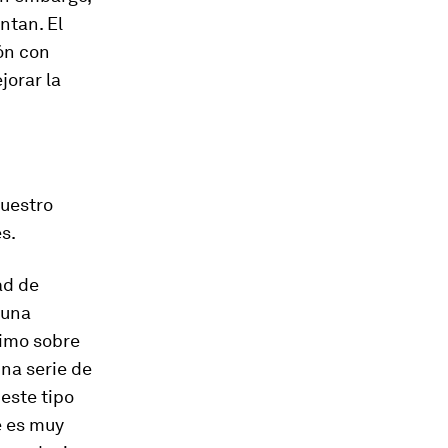
ntan. El
ón con
jorar la
nuestro
s.
dad de
 una
ximo sobre
una serie de
este tipo
e es muy