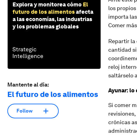
Explora y monitorea cómo
El
los propios
futuro de los alimentos
afecta
importa la
a las economías, las industrias
Comer más v
y los problemas globales
Repartir la
cantidad si
coordinemos
reloj inter
saltárselo a
Mantente al día:
Ayunar: lo 
El futuro de los alimentos
Si comer má
Follow
revisiones,
crónicas as
administrad