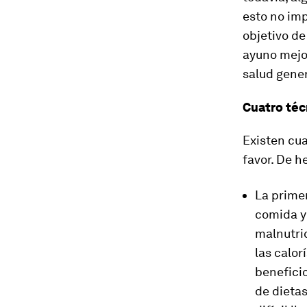
esto no imp
objetivo de
ayuno mejor
salud gener
Cuatro téc
Existen cua
favor. De h
La prime
comida y 
malnutri
las calor
benefici
de dietas