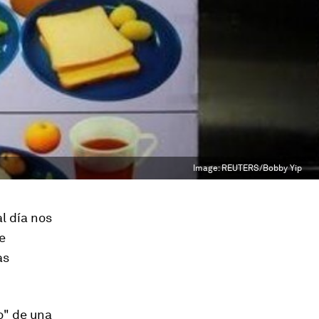
Image:
REUTERS/Bobby Yip
l día nos
e
as
o" de una