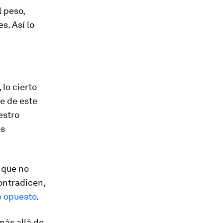
l peso,
s. Así lo
 lo cierto
e de este
estro
os
s que no
ontradicen,
o opuesto
.
más allá de