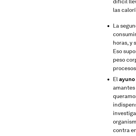
difícil l
las calor
La segun
consumir 
horas, y 
Eso supon
peso corp
procesos
El
ayuno 
amantes 
queramos
indispens
investig
organismo
contra e