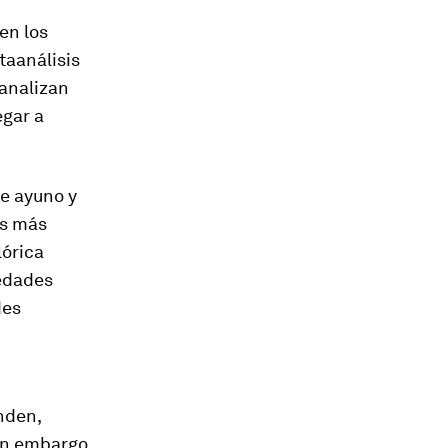
ren los
taanálisis
 analizan
egar a
de ayuno y
as más
lórica
medades
des
nden,
in embargo,