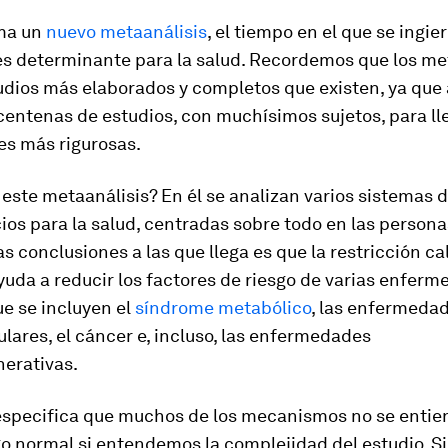
ma un
nuevo metaanálisis
, el tiempo en el que se ingie
es determinante para la salud. Recordemos que los me
udios más elaborados y completos que existen, ya que
entenas de estudios, con muchísimos sujetos, para ll
es más rigurosas.
 este metaanálisis? En él se analizan varios sistemas 
ios para la salud, centradas sobre todo en las person
s conclusiones a las que llega es que la restricción ca
uda a reducir los factores de riesgo de varias enfer
ue se incluyen el
síndrome metabólico
, las enfermeda
lares, el cáncer e, incluso, las enfermedades
erativas.
 especifica que muchos de los mecanismos no se entie
go normal si entendemos la complejidad del estudio. S