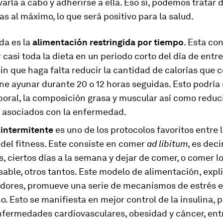
levarla a cabo y adherirse a ella. Eso sí, podemos tratar 
ías al máximo, lo que será positivo para la salud.
da es la
alimentación restringida por tiempo
. Esta co
casi toda la dieta en un periodo corto del día de entre
sin que haga falta reducir la cantidad de calorías que
e ayunar durante 20 o 12 horas seguidas. Esto podría 
oral, la composición grasa y muscular así como reduci
 asociados con la enfermedad.
intermitente
es uno de los protocolos favoritos entre 
del fitness. Este consiste en comer
ad libitum
, es deci
, ciertos días a la semana y dejar de comer, o comer 
able, otros tantos. Este modelo de alimentación, expl
adores, promueve una serie de mecanismos de estrés e
. Esto se manifiesta en mejor control de la insulina, 
nfermedades cardiovasculares, obesidad y cáncer, ent