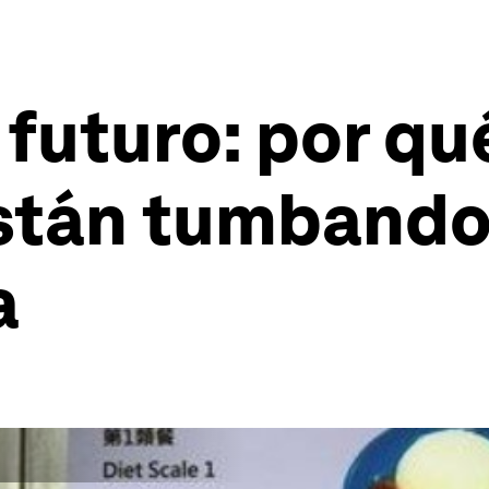
 futuro: por qué
están tumbando
a