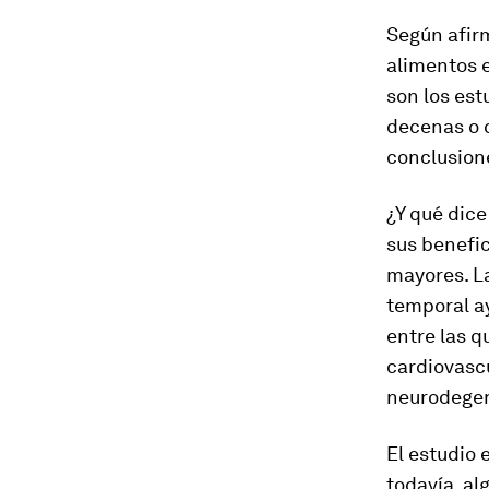
Según afir
alimentos 
son los est
decenas o c
conclusion
¿Y qué dice
sus benefic
mayores. La
temporal ay
entre las q
cardiovascu
neurodegen
El estudio
todavía, al