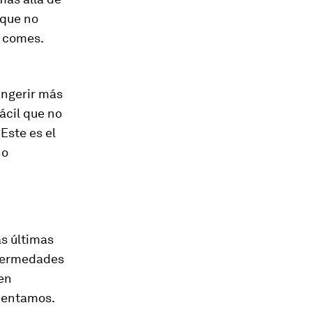
que no
é comes.
ingerir más
ácil que no
Este es el
no
as últimas
enfermedades
ien
imentamos.