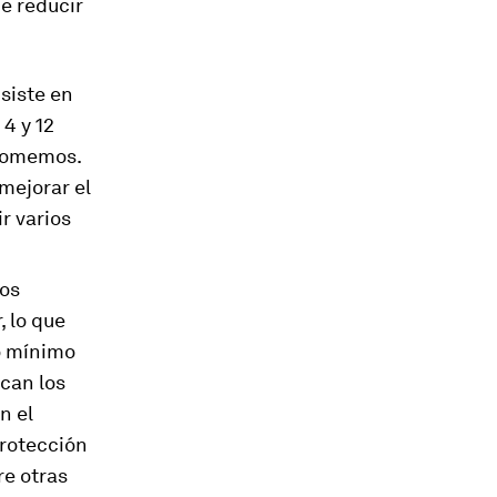
de reducir
nsiste en
 4 y 12
 comemos.
mejorar el
r varios
los
r, lo que
lo mínimo
ican los
n el
protección
re otras