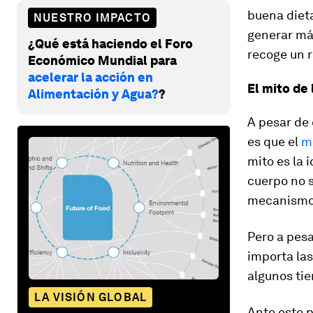
buena dieta
NUESTRO IMPACTO
generar más
¿Qué está haciendo el Foro
recoge un r
Económico Mundial para
acelerar la acción en
El mito de 
Alimentación y Agua?
?
A pesar de 
es que el
mi
mito es la 
cuerpo no s
mecanismo
Pero a pesa
importa la
algunos ti
LA VISIÓN GLOBAL
Ante este 