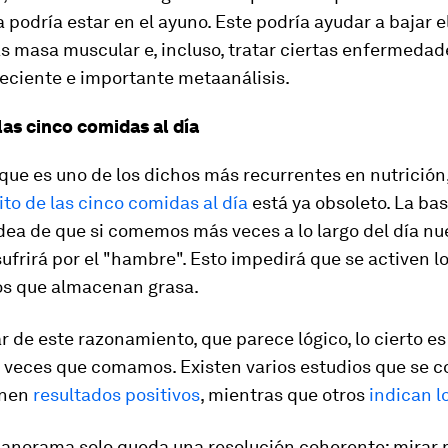
 podría estar en el ayuno. Este podría ayudar a bajar e
 masa muscular e, incluso, tratar ciertas enfermedade
eciente e importante metaanálisis.
las cinco comidas al día
que es uno de los dichos más recurrentes en nutrición,
to de las cinco comidas al día
está ya obsoleto. La bas
idea de que si comemos más veces a lo largo del día nu
ufrirá por el "hambre". Esto impedirá que se activen l
s que almacenan grasa.
r de este razonamiento, que parece lógico, lo cierto e
s veces que comamos. Existen varios estudios que se c
enen
resultados positivos
, mientras que otros
indican l
panorama solo queda una resolución coherente: mirar 