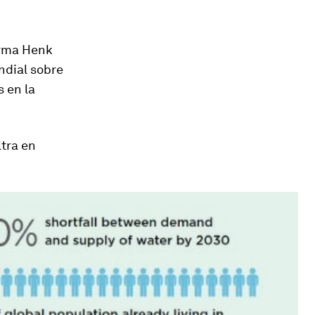
irma Henk
ndial sobre
 en la
ltra en