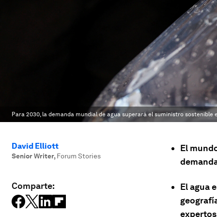
Para 2030, la demanda mundial de agua superará el suministro sostenible 
David Elliott
El mundo 
Senior Writer
,
Forum Stories
demanda 
Comparte:
El agua 
geografí
expertos,