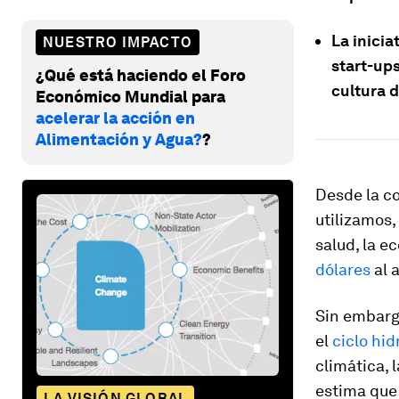
La inicia
NUESTRO IMPACTO
start-up
¿Qué está haciendo el Foro
cultura d
Económico Mundial para
acelerar la acción en
Alimentación y Agua?
?
Desde la c
utilizamos,
salud, la e
dólares
al 
Sin embargo
el
ciclo hid
climática, 
estima que
LA VISIÓN GLOBAL