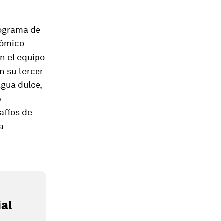
rograma de
nómico
n el equipo
n su tercer
agua dulce,
p
afíos de
a
al