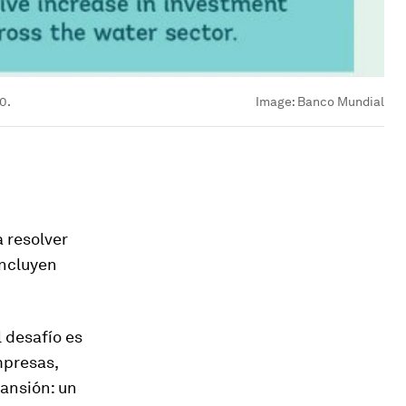
0.
Image:
Banco Mundial
 resolver
incluyen
l desafío es
mpresas,
pansión: un