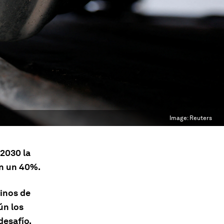
Image:
Reuters
 2030 la
en un 40%.
inos de
ún los
desafío.