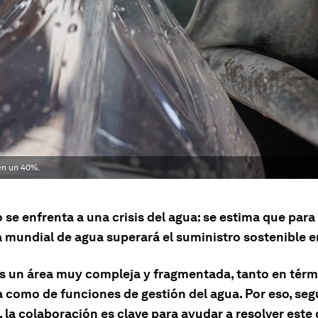
en un 40%.
se enfrenta a una crisis del agua: se estima que para
mundial de agua superará el suministro sostenible 
es un área muy compleja y fragmentada, tanto en térm
a como de funciones de gestión del agua. Por eso, seg
 la colaboración es clave para ayudar a resolver este 