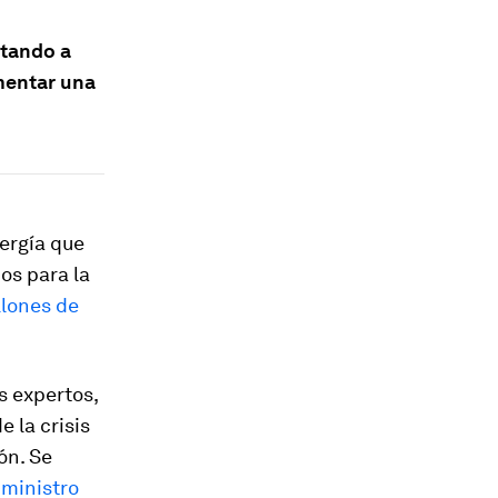
tando a
omentar una
ergía que
ios para la
llones de
s expertos,
 la crisis
ón. Se
uministro