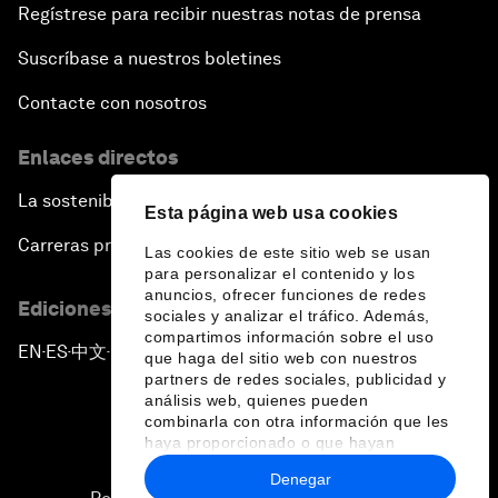
Regístrese para recibir nuestras notas de prensa
Suscríbase a nuestros boletines
Contacte con nosotros
Enlaces directos
La sostenibilidad en el Foro
Esta página web usa cookies
Carreras profesionales
Las cookies de este sitio web se usan
para personalizar el contenido y los
anuncios, ofrecer funciones de redes
Ediciones en otros idiomas
sociales y analizar el tráfico. Además,
compartimos información sobre el uso
EN
ES
中文
日本語
▪
▪
▪
que haga del sitio web con nuestros
partners de redes sociales, publicidad y
análisis web, quienes pueden
combinarla con otra información que les
haya proporcionado o que hayan
recopilado a partir del uso que haya
Denegar
hecho de sus servicios.