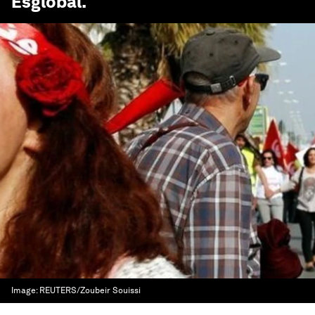
Esglobal
.
Image:
REUTERS/Zoubeir Souissi