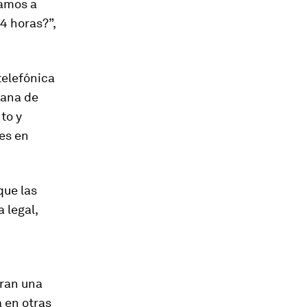
vamos a
4 horas?”,
 telefónica
mana de
to y
es en
que las
 legal,
tran una
a en otras