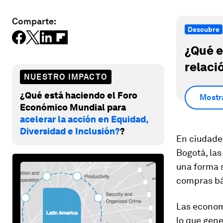
Comparte:
Descubre
¿Qué e
relaci
NUESTRO IMPACTO
¿Qué está haciendo el Foro
Mostr
Económico Mundial para
acelerar la acción en Equidad,
Diversidad e Inclusión?
?
En ciudades
Bogotá, las
una forma s
compras bá
Las econom
lo que gen