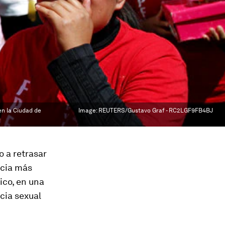
en la Ciudad de
Image:
REUTERS/Gustavo Graf - RC2LGF9FB4BJ
 a retrasar
ncia más
ico, en una
cia sexual