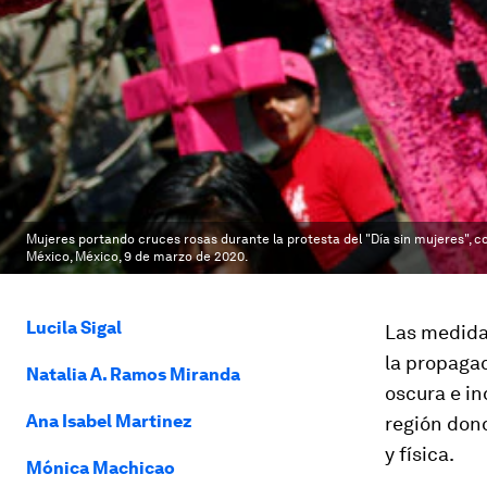
Mujeres portando cruces rosas durante la protesta del "Día sin mujeres", co
México, México, 9 de marzo de 2020.
Lucila Sigal
Las medida
la propaga
Natalia A. Ramos Miranda
oscura e i
Ana Isabel Martinez
región dond
y física.
Mónica Machicao