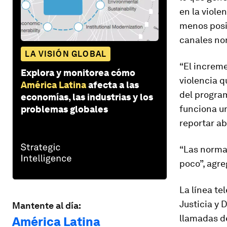
en la viole
menos posib
canales no
LA VISIÓN GLOBAL
“El increme
Explora y monitorea cómo
violencia q
América Latina
afecta a las
del program
economías, las industrias y los
funciona u
problemas globales
reportar a
“Las normas
poco”, agre
La línea te
Justicia y
Mantente al día:
llamadas d
América Latina