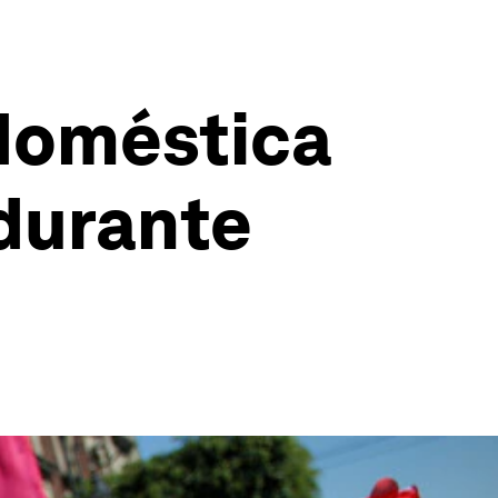
 doméstica
durante