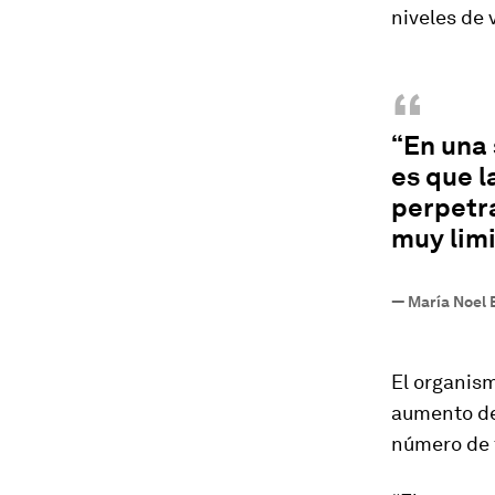
niveles de 
“
“En una 
es que l
perpetra
muy lim
—
María Noel 
El organis
aumento de 
número de 