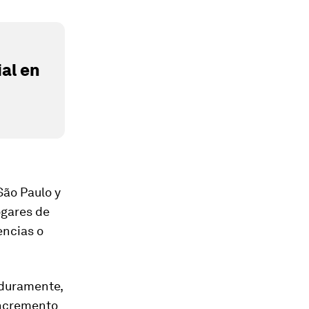
al en
São Paulo y
ogares de
encias o
 duramente,
incremento