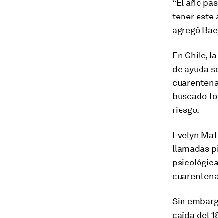
“El año pas
tener este 
agregó Bae
En Chile, l
de ayuda s
cuarentena
buscado fo
riesgo.
Evelyn Matt
llamadas pi
psicológic
cuarentena
Sin embarg
caída del 1