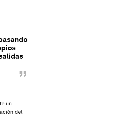
 pasando
opios
salidas
”
te un
ación del