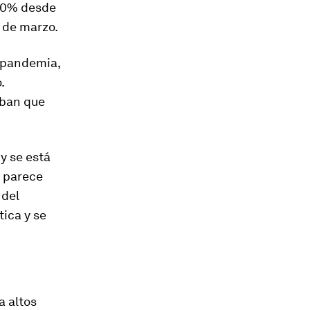
 40% desde
0 de marzo.
a pandemia,
.
aban que
y se está
e parece
 del
ica y se
a altos