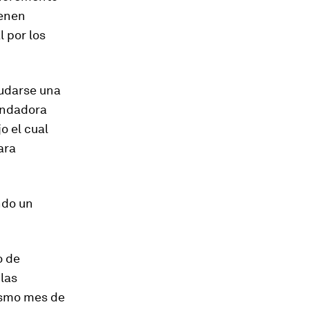
ienen
 por los
nudarse una
fundadora
o el cual
ara
ndo un
o de
las
ismo mes de