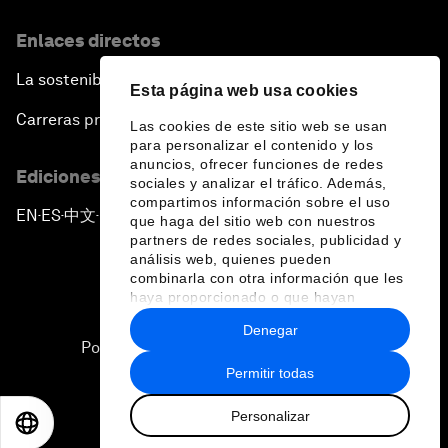
Enlaces directos
La sostenibilidad en el Foro
Esta página web usa cookies
Carreras profesionales
Las cookies de este sitio web se usan
para personalizar el contenido y los
anuncios, ofrecer funciones de redes
Ediciones en otros idiomas
sociales y analizar el tráfico. Además,
compartimos información sobre el uso
EN
ES
中文
日本語
▪
▪
▪
que haga del sitio web con nuestros
partners de redes sociales, publicidad y
análisis web, quienes pueden
combinarla con otra información que les
haya proporcionado o que hayan
recopilado a partir del uso que haya
Denegar
hecho de sus servicios.
Política de privacidad y normas de uso
Permitir todas
Sitemap
Personalizar
©
2026
Foro Económico Mundial
EN
ES
中文
日本語