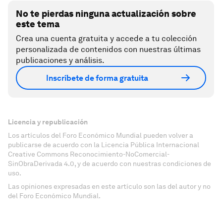
No te pierdas ninguna actualización sobre
este tema
Crea una cuenta gratuita y accede a tu colección
personalizada de contenidos con nuestras últimas
publicaciones y análisis.
Inscríbete de forma gratuita
Licencia y republicación
Los artículos del Foro Económico Mundial pueden volver a
publicarse de acuerdo con la Licencia Pública Internacional
Creative Commons Reconocimiento-NoComercial-
SinObraDerivada 4.0, y de acuerdo con nuestras condiciones de
uso.
Las opiniones expresadas en este artículo son las del autor y no
del Foro Económico Mundial.