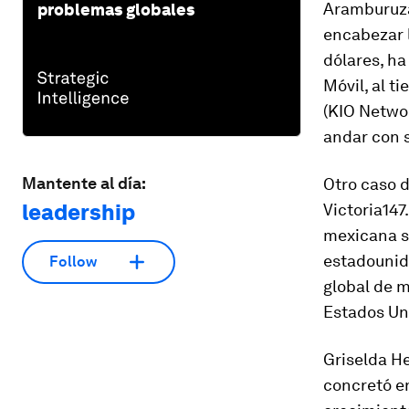
Aramburuza
problemas globales
encabezar 
dólares, ha
Móvil, al t
(KIO Netwo
andar con s
Mantente al día:
Otro caso d
leadership
Victoria147
mexicana se
estadounid
Follow
global de 
Estados Un
Griselda He
concretó en