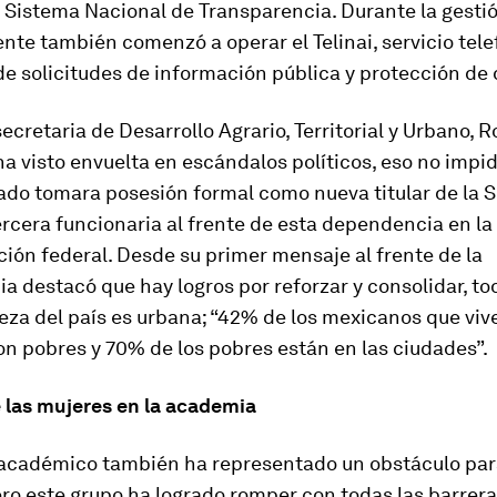
 Sistema Nacional de Transparencia. Durante la gesti
te también comenzó a operar el Telinai, servicio tele
e solicitudes de información pública y protección de 
ecretaria de Desarrollo Agrario, Territorial y Urbano, R
ha visto envuelta en escándalos políticos, eso no impi
ado tomara posesión formal como nueva titular de la S
ercera funcionaria al frente de esta dependencia en la
ión federal. Desde su primer mensaje al frente de la
 destacó que hay logros por reforzar y consolidar, to
eza del país es urbana; “42% de los mexicanos que viv
n pobres y 70% de los pobres están en las ciudades”.
e las mujeres en la academia
 académico también ha representado un obstáculo par
ro este grupo ha logrado romper con todas las barrera