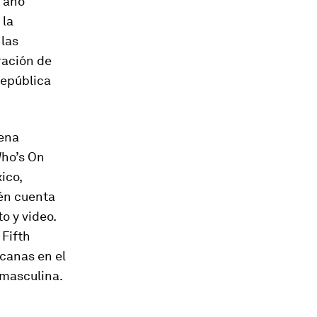
n año
 la
 las
ración de
República
rena
Who’s On
ico,
én cuenta
o y video.
 Fifth
canas en el
 masculina.