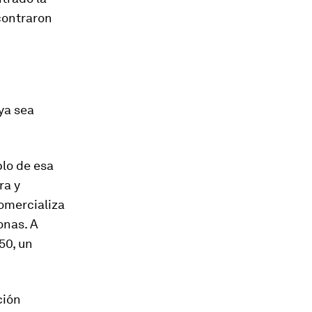
contraron
ya sea
plo de esa
ra y
omercializa
onas. A
50, un
ción