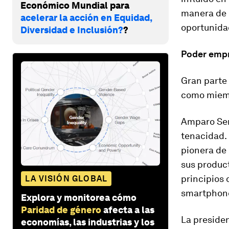
Económico Mundial para
manera de 
acelerar la acción en Equidad,
oportunida
Diversidad e Inclusión?
?
Poder empr
Gran parte
como miemb
Amparo Serr
tenacidad. 
pionera de
sus product
principios 
LA VISIÓN GLOBAL
smartphone
Explora y monitorea cómo
Paridad de género
afecta a las
La presiden
economías, las industrias y los