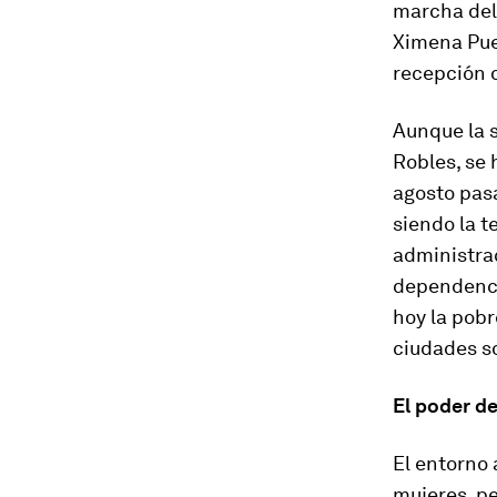
marcha del
Ximena Puen
recepción d
Aunque la s
Robles, se 
agosto pas
siendo la t
administrac
dependencia
hoy la pobr
ciudades so
El poder d
El entorno
mujeres, pe