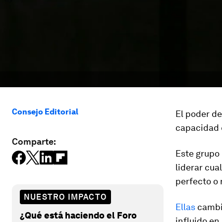
Consejo Editorial
El poder de
capacidad 
Comparte:
Este grupo
liderar cua
perfecto o 
NUESTRO IMPACTO
Ellas
cambia
¿Qué está haciendo el Foro
influido en