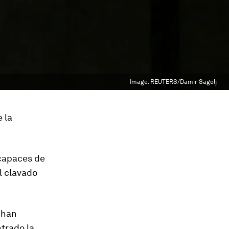
Image:
REUTERS/Damir Sagolj
 la
 capaces de
el clavado
 han
trado la