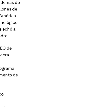
 además de
llones de
 América
ecnológico
e echó a
adre.
CEO de
rcera
rograma
amento de
co,