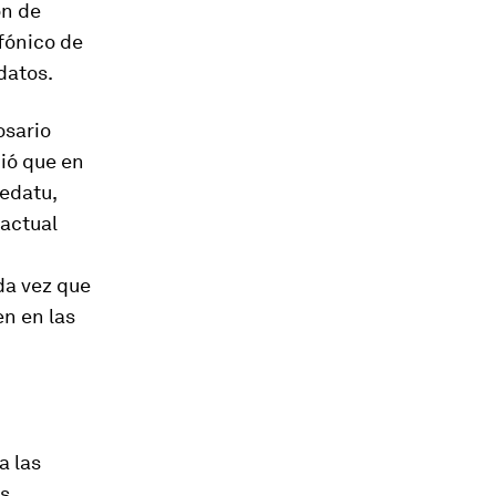
ón de
fónico de
datos.
osario
dió que en
edatu,
 actual
da vez que
en en las
a las
s.