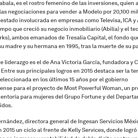
bala, es el rostro femenino de las inversiones, quien
las negociaciones para vender a Modelo por 20,100 mi
 estado involucrada en empresas como Televi­sa, ICA y
iempo que creció su negocio inmobiliario (Abilia) y el t
rks), ambos emanados de Tresalia Capital, el fondo qu
u madre y su hermana en 1995, tras la muerte de su p
e liderazgo es el de Ana Victoria García, fundadora y 
. Entre sus principales logros en 2015 destaca ser la te
leccionada en los últimos 15 años por el gobierno
ense para el proyecto de Most Powerful Woman, un p
mentoría para mujeres del Grupo Fortune y del Depart
idos.
rnández, directora general de Ingesan Servicios Méxi
 2015 un ciclo al frente de Kelly Services, donde logró