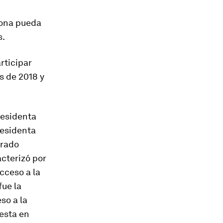
sona pueda
s.
rticipar
s de 2018 y
residenta
residenta
grado
acterizó por
cceso a la
fue la
so a la
uesta en