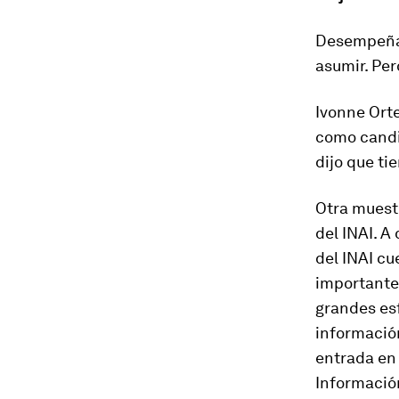
Desempeñar
asumir. Per
Ivonne Orte
como candid
dijo que ti
Otra muest
del INAI. A
del INAI cu
importantes
grandes esf
información
entrada en 
Información