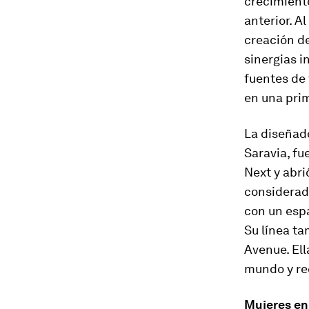
crecimiento
anterior. Al
creación de
sinergias i
fuentes de 
en una pri
La diseñad
Saravia, fu
Next y abri
considerad
con un espa
Su línea ta
Avenue. El
mundo y re
Mujeres en