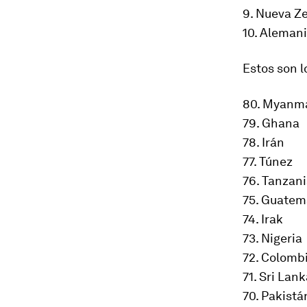
9. Nueva Z
10. Aleman
Estos son l
80. Myanm
79. Ghana
78. Irán
77. Túnez
76. Tanzan
75. Guatem
74. Irak
73. Nigeria
72. Colomb
71. Sri Lan
70. Pakistá