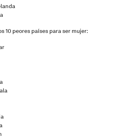
elanda
ia
os 10 peores países para ser mujer:
ar
ia
ala
ia
ka
n