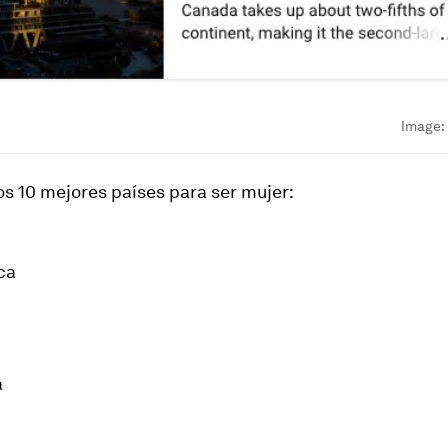
Image:
os 10 mejores países para ser mujer:
ca
a