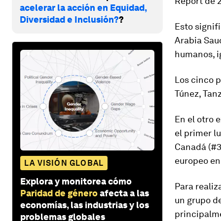
Report de 
acelerar la acción en Equidad,
Diversidad e Inclusión?
?
Esto signif
Arabia Sau
humanos, ig
Los cinco p
Túnez, Tan
En el otro 
el primer l
Canadá (#3)
europeo en 
LA VISIÓN GLOBAL
Explora y monitorea cómo
Para realiz
Paridad de género
afecta a las
un grupo d
economías, las industrias y los
principalme
problemas globales