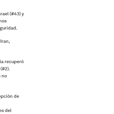
rael (#43) y
hos
eguridad.
Iran,
cia recuperó
(#2).
s no
cepción de
es del