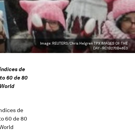
Image:
REUTERS/Chris Helgren TPX IMAGES OF THE
DAY - RC1B270B48E0
índices de
sto 60 de 80
 World
índices de
to 60 de 80
 World