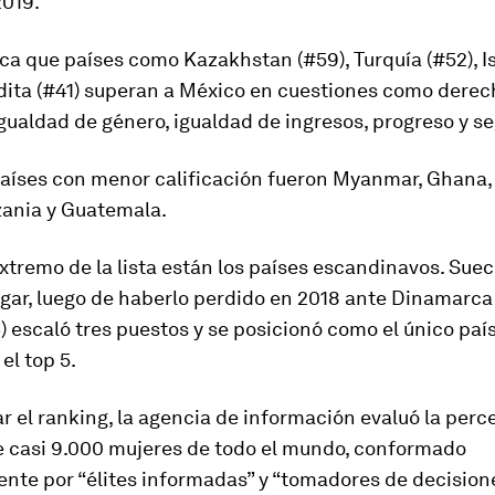
2019.
ica que países como Kazakhstan (#59), Turquía (#52), Is
dita (#41) superan a México en cuestiones como derec
ualdad de género, igualdad de ingresos, progreso y s
aíses con menor calificación fueron Myanmar, Ghana, 
zania y Guatemala.
extremo de la lista están los países escandinavos. Sue
ugar, luego de haberlo perdido en 2018 ante Dinamarca 
 escaló tres puestos y se posicionó como el único paí
el top 5.
ar el ranking, la agencia de información evaluó la per
e casi 9.000 mujeres de todo el mundo, conformado
nte por “élites informadas” y “tomadores de decision