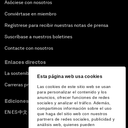
Asóciese con nosotros
Conviértase en miembro
Regístrese para recibir nuestras notas de prensa
Suscríbase a nuestros boletines
Contacte con nosotros
Enlaces directos
La sostenibilidad en el Foro
Esta página web usa cookies
Carreras profesionales
Las cookies de este sitio web se usan
para personalizar el contenido y los
anuncios, ofrecer funciones de redes
Ediciones en otros idiomas
sociales y analizar el tráfico. Además,
compartimos información sobre el uso
EN
ES
中文
日本語
▪
▪
▪
que haga del sitio web con nuestros
partners de redes sociales, publicidad y
análisis web, quienes pueden