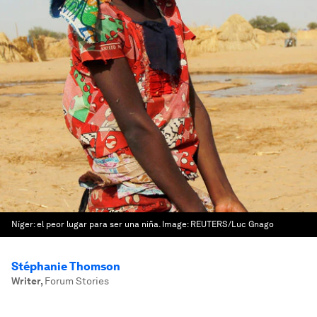
Níger: el peor lugar para ser una niña.
Image:
REUTERS/Luc Gnago
Stéphanie Thomson
Writer
,
Forum Stories