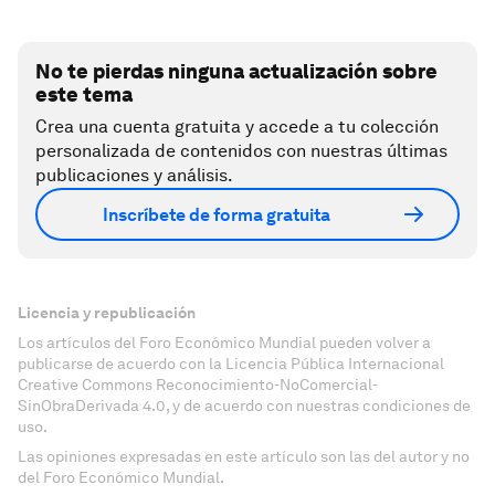
No te pierdas ninguna actualización sobre
este tema
Crea una cuenta gratuita y accede a tu colección
personalizada de contenidos con nuestras últimas
publicaciones y análisis.
Inscríbete de forma gratuita
Licencia y republicación
Los artículos del Foro Económico Mundial pueden volver a
publicarse de acuerdo con la Licencia Pública Internacional
Creative Commons Reconocimiento-NoComercial-
SinObraDerivada 4.0, y de acuerdo con nuestras condiciones de
uso.
Las opiniones expresadas en este artículo son las del autor y no
del Foro Económico Mundial.