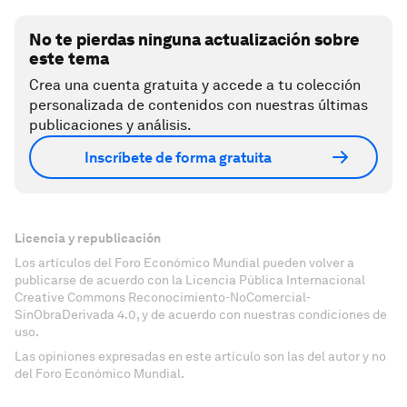
No te pierdas ninguna actualización sobre
este tema
Crea una cuenta gratuita y accede a tu colección
personalizada de contenidos con nuestras últimas
publicaciones y análisis.
Inscríbete de forma gratuita
Licencia y republicación
Los artículos del Foro Económico Mundial pueden volver a
publicarse de acuerdo con la Licencia Pública Internacional
Creative Commons Reconocimiento-NoComercial-
SinObraDerivada 4.0, y de acuerdo con nuestras condiciones de
uso.
Las opiniones expresadas en este artículo son las del autor y no
del Foro Económico Mundial.