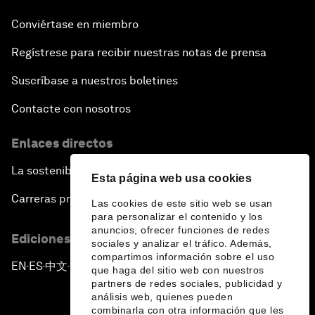
Conviértase en miembro
Regístrese para recibir nuestras notas de prensa
Suscríbase a nuestros boletines
Contacte con nosotros
Enlaces directos
La sostenibilidad en el Foro
Esta página web usa cookies
Carreras profesionales
Las cookies de este sitio web se usan
para personalizar el contenido y los
anuncios, ofrecer funciones de redes
Ediciones en otros idiomas
sociales y analizar el tráfico. Además,
compartimos información sobre el uso
EN
ES
中文
日本語
▪
▪
▪
que haga del sitio web con nuestros
partners de redes sociales, publicidad y
análisis web, quienes pueden
combinarla con otra información que les