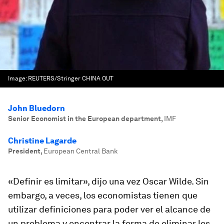
Image:
REUTERS/Stringer CHINA OUT
John Bluedorn
Senior Economist in the European department
,
IMF
Christine Lagarde
President
,
European Central Bank
«Definir es limitar», dijo una vez Oscar Wilde. Sin
embargo, a veces, los economistas tienen que
utilizar definiciones para poder ver el alcance de
un problema y encontrar la forma de eliminar los