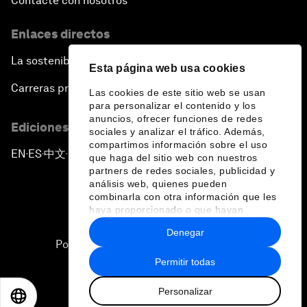
Contacte con nosotros
Enlaces directos
La sostenibilidad en el Foro
Esta página web usa cookies
Carreras profesionales
Las cookies de este sitio web se usan
para personalizar el contenido y los
anuncios, ofrecer funciones de redes
Ediciones en otros idiomas
sociales y analizar el tráfico. Además,
compartimos información sobre el uso
EN
ES
中文
日本語
▪
▪
▪
que haga del sitio web con nuestros
partners de redes sociales, publicidad y
análisis web, quienes pueden
combinarla con otra información que les
haya proporcionado o que hayan
recopilado a partir del uso que haya
Denegar
hecho de sus servicios.
Política de privacidad y normas de uso
Permitir todas
Sitemap
Personalizar
©
2026
Foro Económico Mundial
EN
ES
中文
日本語