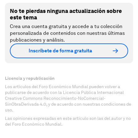
No te pierdas ninguna actualización sobre
este tema
Crea una cuenta gratuita y accede a tu colección
personalizada de contenidos con nuestras últimas
publicaciones y análisis.
Inscríbete de forma gratuita
Licencia y republicación
Los artículos del Foro Económico Mundial pueden volver a
publicarse de acuerdo con la Licencia Pública Internacional
Creative Commons Reconocimiento-NoComercial-
SinObraDerivada 4.0, y de acuerdo con nuestras condiciones de
uso.
Las opiniones expresadas en este artículo son las del autor y no
del Foro Económico Mundial.