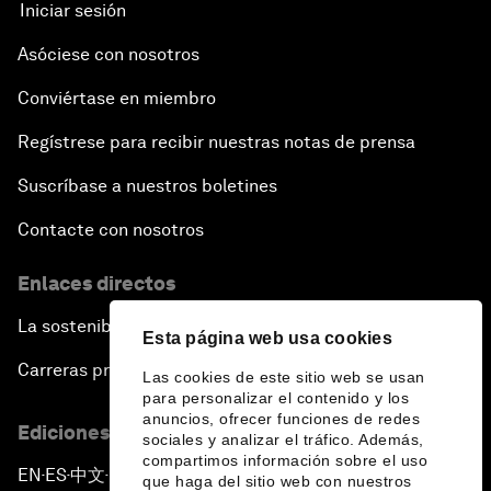
Iniciar sesión
Asóciese con nosotros
Conviértase en miembro
Regístrese para recibir nuestras notas de prensa
Suscríbase a nuestros boletines
Contacte con nosotros
Enlaces directos
La sostenibilidad en el Foro
Esta página web usa cookies
Carreras profesionales
Las cookies de este sitio web se usan
para personalizar el contenido y los
anuncios, ofrecer funciones de redes
Ediciones en otros idiomas
sociales y analizar el tráfico. Además,
compartimos información sobre el uso
EN
ES
中文
日本語
▪
▪
▪
que haga del sitio web con nuestros