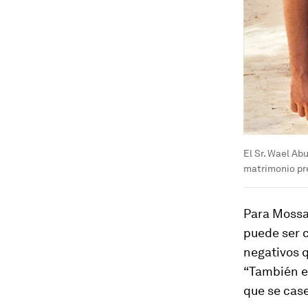
El Sr. Wael Ab
matrimonio pr
Para Mossa
puede ser 
negativos q
“También es
que se case