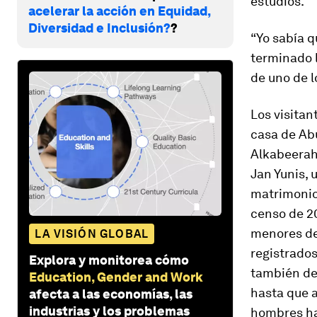
estudios.
acelerar la acción en Equidad,
Diversidad e Inclusión?
?
“Yo sabía q
terminado 
de uno de l
Los visita
casa de Abu
Alkabeerah
Jan Yunis, 
matrimonios
censo de 20
menores de
LA VISIÓN GLOBAL
registrados
Explora y monitorea cómo
también de
Education, Gender and Work
hasta que 
afecta a las economías, las
industrias y los problemas
hombres ha