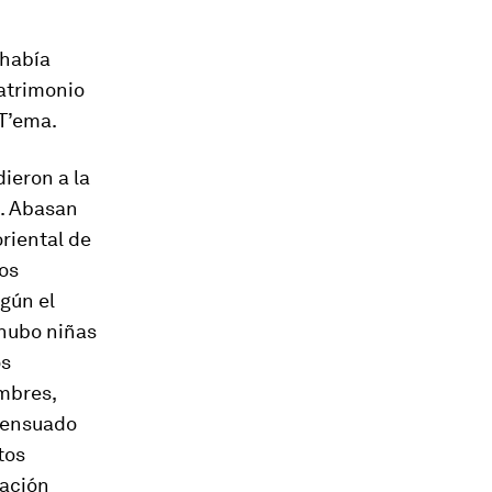
 había
atrimonio
 T’ema.
ieron a la
a. Abasan
riental de
Los
gún el
 hubo niñas
os
ombres,
nsensuado
tos
zación