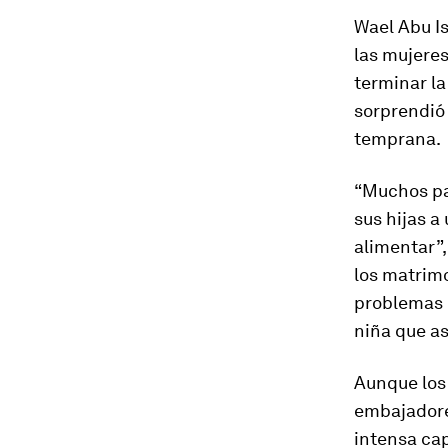
Wael Abu Is
las mujere
terminar la
sorprendió 
temprana.
“Muchos pad
sus hijas 
alimentar”,
los matrimo
problemas e
niña que a
Aunque los
embajadores
intensa cap