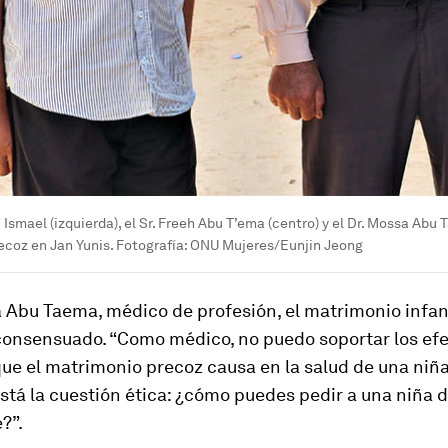
u Ismael (izquierda), el Sr. Freeh Abu T’ema (centro) y el Dr. Mossa Ab
ecoz en Jan Yunis. Fotografía: ONU Mujeres/Eunjin Jeong
 Abu Taema, médico de profesión, el matrimonio infant
consensuado. “Como médico, no puedo soportar los ef
ue el matrimonio precoz causa en la salud de una niña”
tá la cuestión ética: ¿cómo puedes pedir a una niña d
?”.