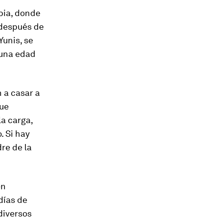
bia, donde
 después de
Yunis, se
 una edad
 a casar a
que
la carga,
. Si hay
re de la
en
días de
diversos