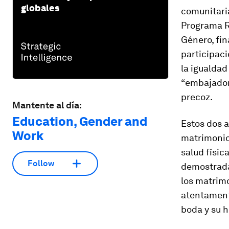
globales
comunitaria
Programa R
Género, fin
participac
la igualdad
“embajadore
precoz.
Mantente al día:
Education, Gender and
Estos dos a
Work
matrimonio 
salud físic
Follow
demostrada
los matrim
atentamente
boda y su hi