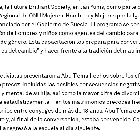
, la Future Brilliant Society, en Jan Yunis, como parte 
egional de ONU Mujeres, Hombres y Mujeres por la Ig
anciado por el Gobierno de Suecia. El programa se cen
ión de hombres y niños como agentes del cambio para
 de género. Esta capacitación los prepara para convert
s del cambio” y hacer frente a la tradición del matri
ctivistas presentaron a Abu T’ema hechos sobre los ef
precoz, incluidas las posibles consecuencias negativ
a y mental de su hija, así como la mayor cifra de divorc
 estadísticamente— en los matrimonios precoces fren
onios entre cónyuges de más de 18 años. Abu T’ema e
 y, al final de la conversación, estaba convencido. Ca
ja regresó a la escuela al día siguiente.