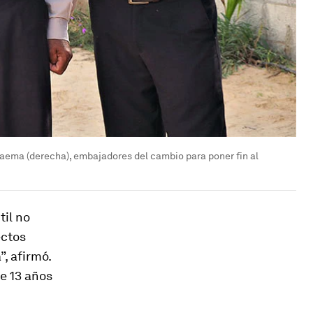
u Taema (derecha), embajadores del cambio para poner fin al
il no
ectos
, afirmó.
e 13 años