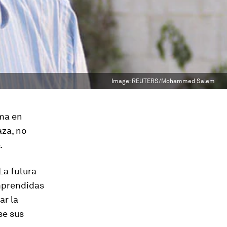
Image:
REUTERS/Mohammed Salem
ema en
aza, no
.
La futura
omprendidas
ar la
se sus