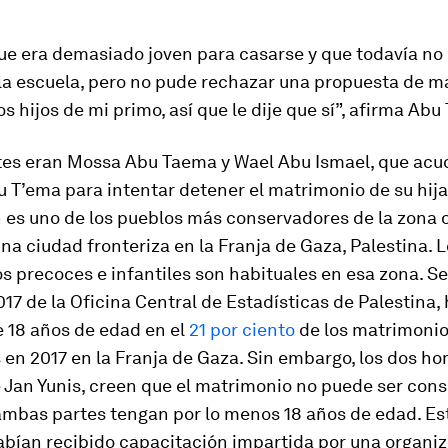
ue era demasiado joven para casarse y que todavía no
la escuela, pero no pude rechazar una propuesta de m
os hijos de mi primo, así que le dije que sí”, afirma Abu
ntes eran Mossa Abu Taema y Wael Abu Ismael, que acud
 T’ema para intentar detener el matrimonio de su hij
 es uno de los pueblos más conservadores de la zona o
una ciudad fronteriza en la Franja de Gaza, Palestina. 
 precoces e infantiles son habituales en esa zona. Se
17 de la Oficina Central de Estadísticas de Palestina,
 18 años de edad en el
21 por ciento
de los matrimoni
 en 2017 en la Franja de Gaza. Sin embargo, los dos h
 Jan Yunis, creen que el matrimonio no puede ser co
ambas partes tengan por lo menos 18 años de edad. Es
bían recibido capacitación impartida por una organi