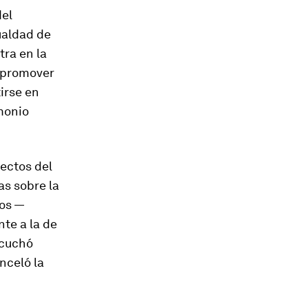
del
ualdad de
tra en la
 promover
irse en
monio
ectos del
as sobre la
ios —
te a la de
scuchó
nceló la