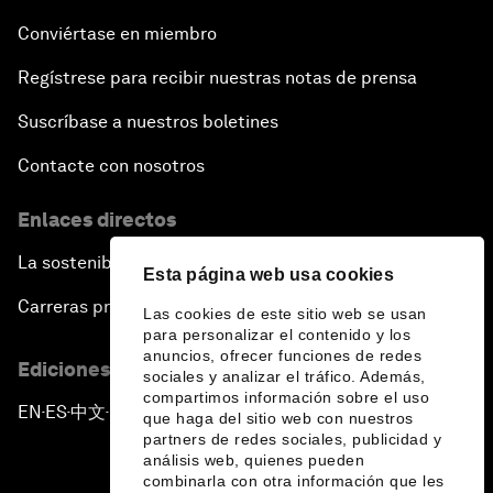
Conviértase en miembro
Regístrese para recibir nuestras notas de prensa
Suscríbase a nuestros boletines
Contacte con nosotros
Enlaces directos
La sostenibilidad en el Foro
Esta página web usa cookies
Carreras profesionales
Las cookies de este sitio web se usan
para personalizar el contenido y los
anuncios, ofrecer funciones de redes
Ediciones en otros idiomas
sociales y analizar el tráfico. Además,
compartimos información sobre el uso
EN
ES
中文
日本語
▪
▪
▪
que haga del sitio web con nuestros
partners de redes sociales, publicidad y
análisis web, quienes pueden
combinarla con otra información que les