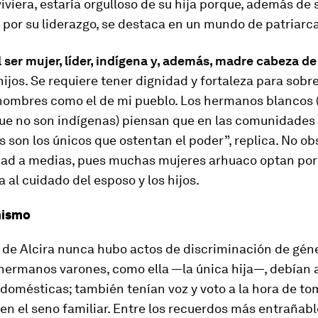
iviera, estaría orgulloso de su hija porque, además de 
por su liderazgo, se destaca en un mundo de patriarc
l ser mujer, líder, indígena y, además, madre cabeza d
hijos. Se requiere tener dignidad y fortaleza para sobre
ombres como el de mi pueblo. Los
hermanos blancos
ue no son indígenas) piensan que en las comunidades
 son los únicos que ostentan el poder”, replica. No ob
dad a medias, pues muchas mujeres arhuaco optan por
a al cuidado del esposo y los hijos.
hismo
 de Alcira nunca hubo actos de discriminación de géne
 hermanos varones, como ella —la única hija—, debían 
 domésticas; también tenían voz y voto a la hora de to
en el seno familiar. Entre los recuerdos más entrañab