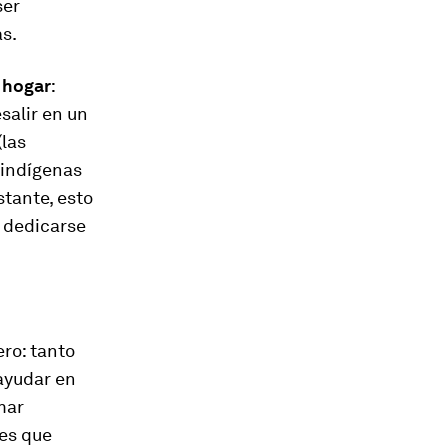
ser
as.
e hogar
:
salir en un
(las
 indígenas
stante, esto
 dedicarse
ro: tanto
ayudar en
mar
les que