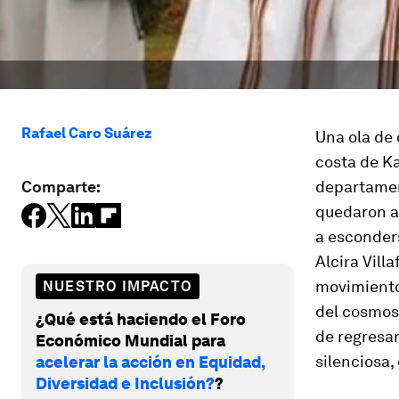
Rafael Caro Suárez
Una ola de 
costa de K
Comparte:
departamen
quedaron a
a esconder
Alcira Vill
movimientos
NUESTRO IMPACTO
del cosmos:
¿Qué está haciendo el Foro
de regresar
Económico Mundial para
silenciosa,
acelerar la acción en Equidad,
Diversidad e Inclusión?
?