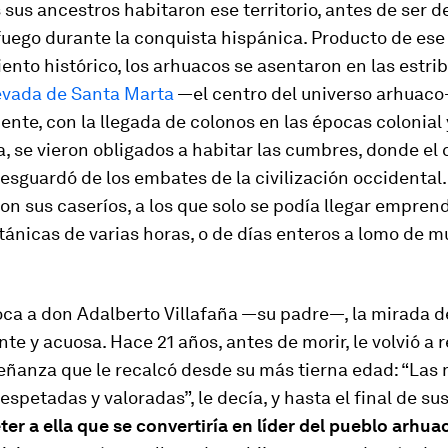
 sus ancestros habitaron ese territorio, antes de ser 
fuego durante la conquista hispánica. Producto de ese
nto histórico, los arhuacos se asentaron en las estri
evada de Santa Marta
—el centro del universo arhuaco
nte, con la llegada de colonos en las épocas colonial 
, se vieron obligados a habitar las cumbres, donde el 
 resguardó de los embates de la
civilización
occidental. 
on sus caseríos, a los que solo se podía llegar empren
itánicas de varias horas, o de días enteros a lomo de mu
ca a don Adalberto Villafaña —su padre—, la mirada de
nte y acuosa. Hace 21 años, antes de morir, le volvió a r
ñanza que le recalcó desde su más tierna edad: “Las 
espetadas y valoradas”, le decía, y hasta el final de su
er a ella que se convertiría en líder del pueblo arhua