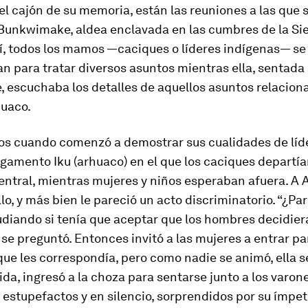
el cajón de su memoria, están las reuniones a las que 
 Bunkwimake, aldea enclavada en las cumbres de la Si
í, todos los
mamos
—caciques o líderes indígenas— se
 para tratar diversos asuntos mientras ella, sentada a
, escuchaba los detalles de aquellos asuntos relacion
huaco.
ños cuando comenzó a demostrar sus cualidades de líde
agamento Iku (arhuaco) en el que los caciques departían
entral, mientras mujeres y niños esperaban afuera. A A
lo, y más bien le pareció un acto discriminatorio. “¿Pa
udiando si tenía que aceptar que los hombres decidier
 se preguntó. Entonces invitó a las mujeres a entrar p
que les correspondía, pero como nadie se animó, ella s
dida, ingresó a la choza para sentarse junto a los varon
estupefactos y en silencio, sorprendidos por su ímpet