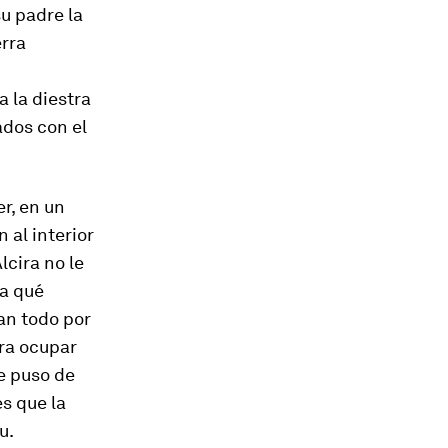
su padre la
erra
 la diestra
ados con el
r, en un
 al interior
lcira no le
ra qué
an todo por
ara ocupar
e puso de
es que la
u.