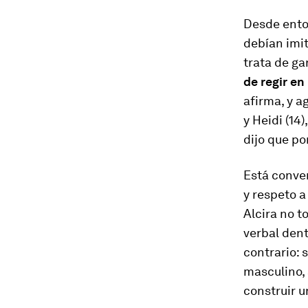
Desde enton
debían imit
trata de gan
de regir en
afirma, y a
y Heidi (14)
dijo que po
Está conve
y respeto a
Alcira no t
verbal dent
contrario: 
masculino,
construir u