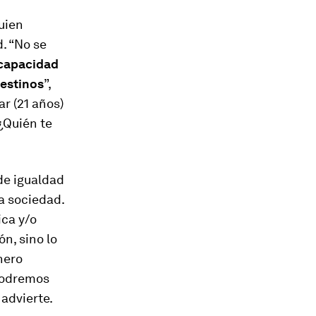
uien
. “No se
capacidad
destinos
”,
ar (21 años)
“¿Quién te
de igualdad
la sociedad.
ica y/o
n, sino lo
nero
podremos
advierte.