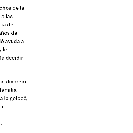
chos de la
 a las
cia de
años de
ió ayuda a
 le
ía decidir
se divorció
familia
 la golpeó,
ar
.