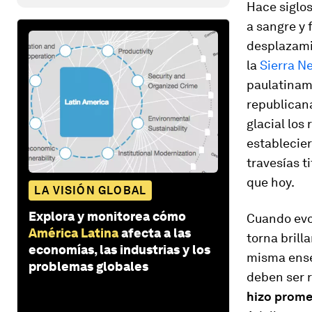
Hace siglos
a sangre y 
desplazamie
la
Sierra N
paulatiname
republicana
glacial los
establecier
travesías t
que hoy.
LA VISIÓN GLOBAL
Explora y monitorea cómo
Cuando evo
América Latina
afecta a las
torna brilla
economías, las industrias y los
misma ense
problemas globales
deben ser r
hizo promet