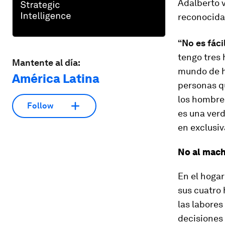
Adalberto v
reconocida 
“No es fáci
tengo tres 
Mantente al día:
mundo de h
América Latina
personas q
los hombres
Follow
es una ver
en exclusiv
No al mac
En el hogar
sus cuatro
las labores
decisiones 