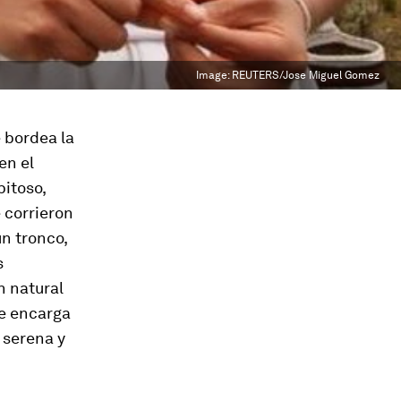
Image:
REUTERS/Jose Miguel Gomez
 bordea la
en el
itoso,
 corrieron
n tronco,
s
n natural
se encarga
 serena y