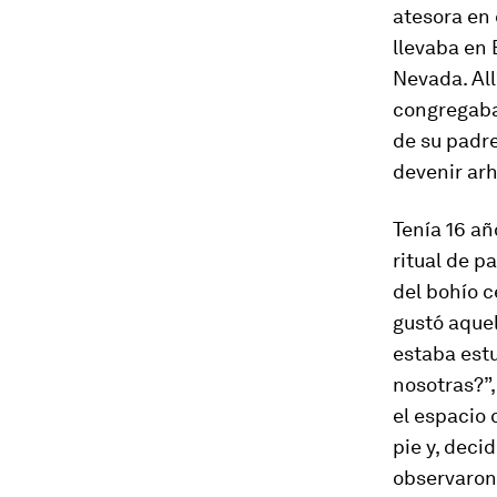
atesora en 
llevaba en
Nevada. All
congregaban
de su padre
devenir ar
Tenía 16 a
ritual de p
del bohío c
gustó aquel
estaba est
nosotras?”,
el espacio 
pie y, deci
observaron 