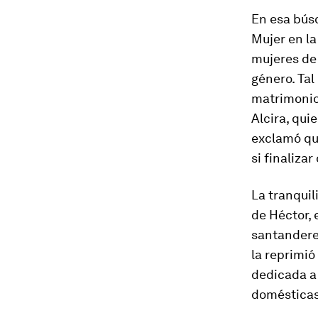
En esa búsq
Mujer en la
mujeres de
género. Tal
matrimonio 
Alcira, qui
exclamó que
si finaliza
La tranquil
de Héctor, 
santandere
la reprimió
dedicada a 
domésticas