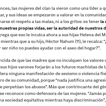
ces, las mujeres del clan la vieron como una líder a q
ar, y sus ideas se empezaron a valorar en la comunidad
arse el respeto a las malas, ni a los gritos: es tener
la 
 nuestras propias vidas, ser la autoridad de nuestros 
grega que eso le inculca ahora a sus hijas Helena del M
, mientras que a su hijo, Héctor Nahum (11), le recalca: 
r ser niño no puedes ayudar con el aseo del hogar?”.
ncida de que las madres que no inculquen los valores 
 sus hijos varones forjarán a los futuros machistas de 
olera ninguna manifestación de sexismo o violencia fís
ro de su comunidad, porque “nada justifica una agresió
se perpetúan los abusos”. Más que contrincante del gé
 se reconoce como defensora de las mujeres. “Jamás 
na sociedad equitativa mientras haya discriminación”, 