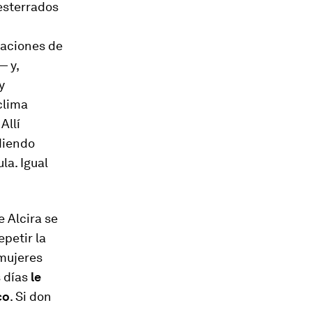
desterrados
baciones de
— y,
y
clima
Allí
diendo
la. Igual
 Alcira se
epetir la
mujeres
s días
le
co
. Si don