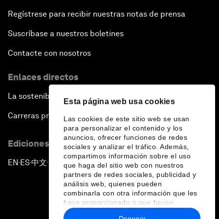
Regístrese para recibir nuestras notas de prensa
Suscríbase a nuestros boletines
Contacte con nosotros
Enlaces directos
La sostenibilidad en el Foro
Esta página web usa cookies
Carreras profesionales
Las cookies de este sitio web se usan
para personalizar el contenido y los
anuncios, ofrecer funciones de redes
Ediciones en otros idiomas
sociales y analizar el tráfico. Además,
compartimos información sobre el uso
EN
ES
中文
日本語
▪
▪
▪
que haga del sitio web con nuestros
partners de redes sociales, publicidad y
análisis web, quienes pueden
combinarla con otra información que les
haya proporcionado o que hayan
recopilado a partir del uso que haya
Denegar