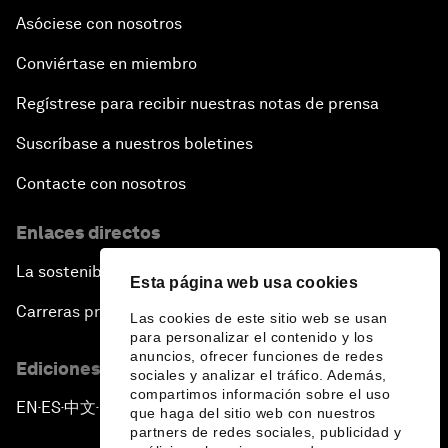
Asóciese con nosotros
Conviértase en miembro
Regístrese para recibir nuestras notas de prensa
Suscríbase a nuestros boletines
Contacte con nosotros
Enlaces directos
La sostenibilidad en el Foro
Esta página web usa cookies
Carreras profesionales
Las cookies de este sitio web se usan
para personalizar el contenido y los
anuncios, ofrecer funciones de redes
Ediciones en otros idiomas
sociales y analizar el tráfico. Además,
compartimos información sobre el uso
EN
ES
中文
日本語
▪
▪
▪
que haga del sitio web con nuestros
partners de redes sociales, publicidad y