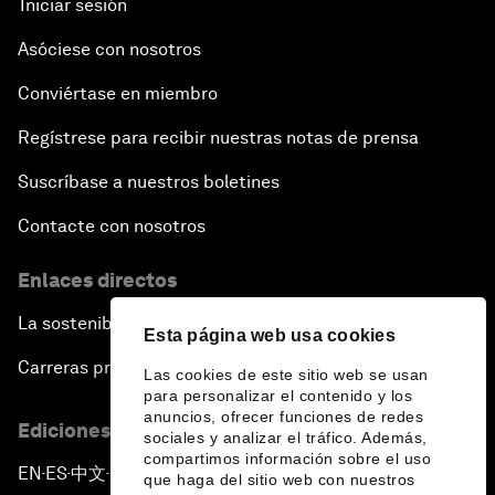
Iniciar sesión
Asóciese con nosotros
Conviértase en miembro
Regístrese para recibir nuestras notas de prensa
Suscríbase a nuestros boletines
Contacte con nosotros
Enlaces directos
La sostenibilidad en el Foro
Esta página web usa cookies
Carreras profesionales
Las cookies de este sitio web se usan
para personalizar el contenido y los
anuncios, ofrecer funciones de redes
Ediciones en otros idiomas
sociales y analizar el tráfico. Además,
compartimos información sobre el uso
EN
ES
中文
日本語
▪
▪
▪
que haga del sitio web con nuestros