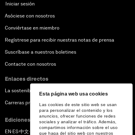
Iniciar sesión
Asóciese con nosotros
Conviértase en miembro
Regístrese para recibir nuestras notas de prensa
Suscríbase a nuestros boletines
Contacte con nosotros
Enlaces directos
La sostenibilidad en el Foro
Esta página web usa cookies
Carreras profesionales
Las cookies de este sitio web se usan
para personalizar el contenido y los
anuncios, ofrecer funciones de redes
Ediciones en otros idiomas
sociales y analizar el tráfico. Además,
compartimos información sobre el uso
EN
ES
中文
日本語
▪
▪
▪
que haga del sitio web con nuestros