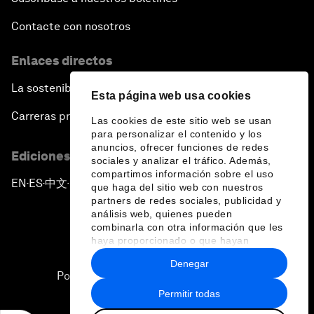
Contacte con nosotros
Enlaces directos
La sostenibilidad en el Foro
Esta página web usa cookies
Carreras profesionales
Las cookies de este sitio web se usan
para personalizar el contenido y los
anuncios, ofrecer funciones de redes
Ediciones en otros idiomas
sociales y analizar el tráfico. Además,
compartimos información sobre el uso
EN
ES
中文
日本語
▪
▪
▪
que haga del sitio web con nuestros
partners de redes sociales, publicidad y
análisis web, quienes pueden
combinarla con otra información que les
haya proporcionado o que hayan
recopilado a partir del uso que haya
Denegar
hecho de sus servicios.
Política de privacidad y normas de uso
Permitir todas
Sitemap