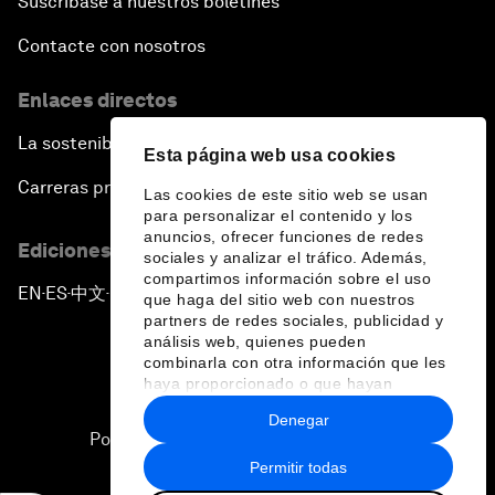
Suscríbase a nuestros boletines
Contacte con nosotros
Enlaces directos
La sostenibilidad en el Foro
Esta página web usa cookies
Carreras profesionales
Las cookies de este sitio web se usan
para personalizar el contenido y los
anuncios, ofrecer funciones de redes
Ediciones en otros idiomas
sociales y analizar el tráfico. Además,
compartimos información sobre el uso
EN
ES
中文
日本語
▪
▪
▪
que haga del sitio web con nuestros
partners de redes sociales, publicidad y
análisis web, quienes pueden
combinarla con otra información que les
haya proporcionado o que hayan
recopilado a partir del uso que haya
Denegar
hecho de sus servicios.
Política de privacidad y normas de uso
Permitir todas
Sitemap