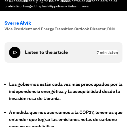
es su asequibilidad, y lograr las emisiones netas de carbono cero no es
prohibitivo.
Image:
Unsplash/Appolinary Kalashnikova
Sverre Alvik
Vice President and Energy Transition Outlook Director
,
DNV
Listen to the article
7
min listen
Los gobiernos están cada vez más preocupados por la
independencia energética y la asequibilidad desde la
invasión rusa de Ucrania.
A medida que nos acercamos a la COP27, tenemos que
entender que lograr las emisiones netas de carbono
cero no es prohibitivo.