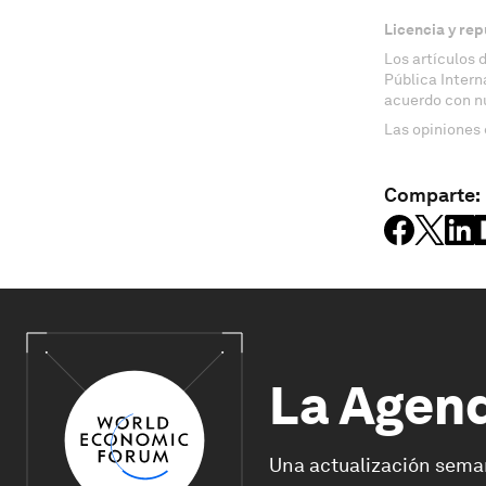
Licencia y rep
Los artículos 
Pública Inter
acuerdo con n
Las opiniones 
Comparte:
La Agen
Una actualización sema