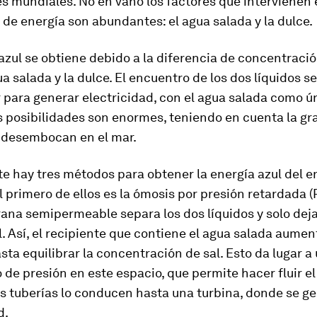
 mundiales. No en vano los factores que intervienen 
de energía son abundantes: el agua salada y la dulce.
azul se obtiene debido a la diferencia de concentració
ua salada y la dulce. El encuentro de los dos líquidos s
para generar electricidad, con el agua salada como ú
s posibilidades son enormes, teniendo en cuenta la gr
e desembocan en el mar.
e hay tres métodos para obtener la energía azul del 
l primero de ellos es la ómosis por presión retardada (
na semipermeable separa los dos líquidos y solo dej
l. Así, el recipiente que contiene el agua salada aumen
ta equilibrar la concentración de sal. Esto da lugar a
de presión en este espacio, que permite hacer fluir el
s tuberías lo conducen hasta una turbina, donde se ge
d.