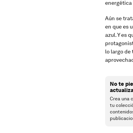
energética
Aún se trat
en que es u
azul. Y es 
protagonist
lo largo de
aprovecha
No te pi
actualiz
Crea una c
tu colecci
contenido
publicacio