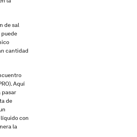
en la
n de sal
e puede
nico
an cantidad
encuentro
PRO). Aquí
a pasar
ta de
 un
 líquido con
nera la