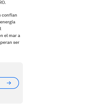
RO.
s confían
 energía
l
n el mar a
speran ser