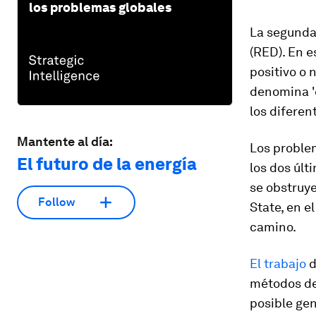
los problemas globales
La segunda
(RED). En e
positivo o 
denomina 'c
los diferen
Mantente al día:
Los problem
El futuro de la energía
los dos úl
se obstruye
Follow
State, en e
camino.
El trabajo
d
métodos de 
posible gen