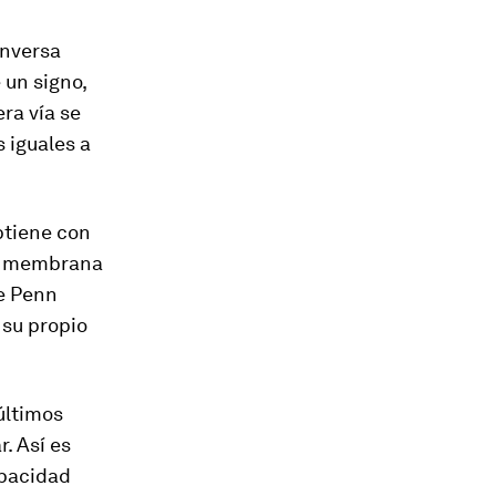
inversa
 un signo,
ra vía se
 iguales a
btiene con
la membrana
de Penn
 su propio
últimos
. Así es
apacidad