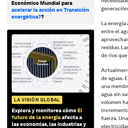
necesidades
Económico Mundial para
generación 
acelerar la acción en Transición
energética?
?
La energía 
entre el ag
aprovechar 
residuo. La
de ríos qu
Actualment
de aguas. E
una membra
agua sin sa
LA VISIÓN GLOBAL
volumen has
incremento 
Explora y monitorea cómo
El
futuro de la energía
afecta a
fuerza. Una
las economías, las industrias y
electricida