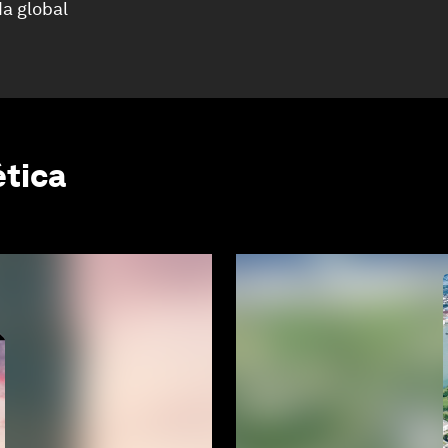
a global
ética