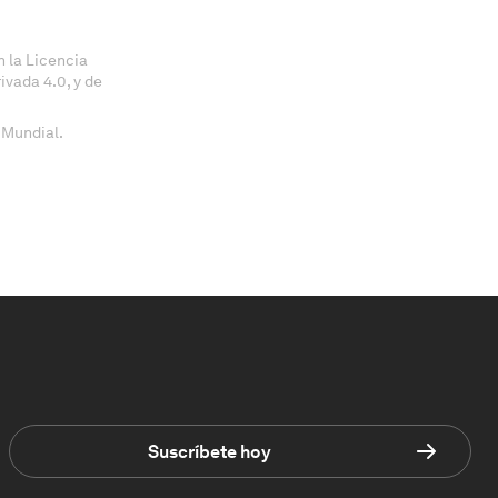
 la Licencia
vada 4.0, y de
 Mundial.
Suscríbete hoy