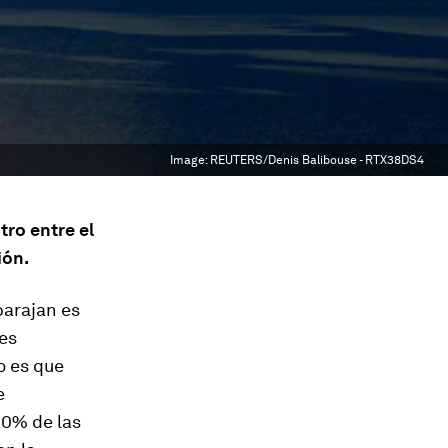
Image:
REUTERS/Denis Balibouse - RTX38DS4
ro entre el
ión.
barajan es
les
to es que
e
40% de las