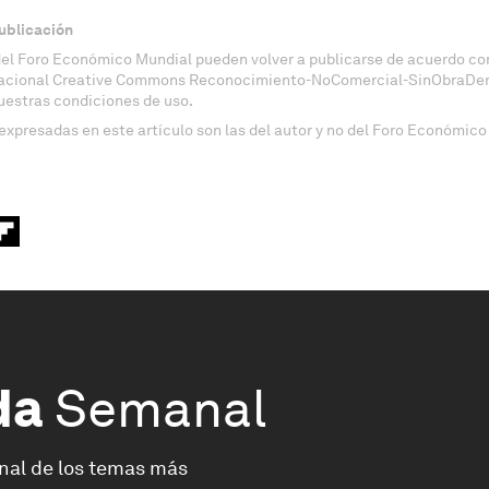
ublicación
del Foro Económico Mundial pueden volver a publicarse de acuerdo con
nacional Creative Commons Reconocimiento-NoComercial-SinObraDeri
uestras condiciones de uso.
expresadas en este artículo son las del autor y no del Foro Económico
da
Semanal
nal de los temas más