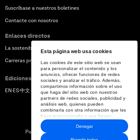
Suscríbase a nuestros boletines
Contacte con nosotros
Enlaces directos
La sostenibilidad en el Foro
Esta página web usa cookies
Carreras profesionales
Las cookies de este sitio web se usan
para personalizar el contenido y los
anuncios, ofrecer funciones de redes
Ediciones en otros idiomas
sociales y analizar el tráfico. Además,
compartimos información sobre el uso
EN
ES
中文
日本語
▪
▪
▪
que haga del sitio web con nuestros
partners de redes sociales, publicidad y
análisis web, quienes pueden
combinarla con otra información que les
haya proporcionado o que hayan
recopilado a partir del uso que haya
Denegar
hecho de sus servicios.
Política de privacidad y normas de uso
Permitir todas