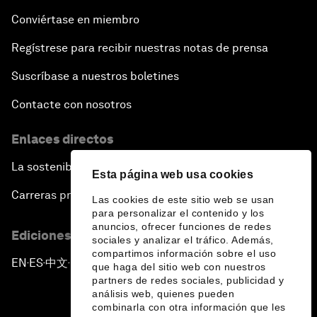
Conviértase en miembro
Regístrese para recibir nuestras notas de prensa
Suscríbase a nuestros boletines
Contacte con nosotros
Enlaces directos
La sostenibilidad en el Foro
Esta página web usa cookies
Carreras profesionales
Las cookies de este sitio web se usan
para personalizar el contenido y los
anuncios, ofrecer funciones de redes
Ediciones en otros idiomas
sociales y analizar el tráfico. Además,
compartimos información sobre el uso
EN
ES
中文
日本語
▪
▪
▪
que haga del sitio web con nuestros
partners de redes sociales, publicidad y
análisis web, quienes pueden
combinarla con otra información que les