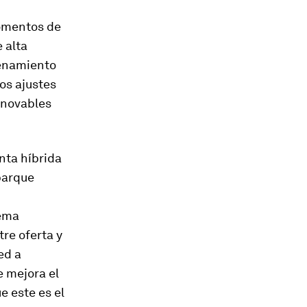
omentos de
 alta
cenamiento
los ajustes
enovables
nta híbrida
parque
tema
re oferta y
ed a
 mejora el
e este es el