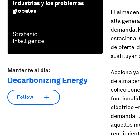
industrias y los problemas
globales
El almacen
alta genera
demanda. H
estacional 
de oferta-d
sustituyan a
Mantente al día:
Acciona ya 
Decarbonizing Energy
de almacen
eólico cone
Follow
funcionalid
eléctrico –
demanda–, y
aquellos m
rendimiento