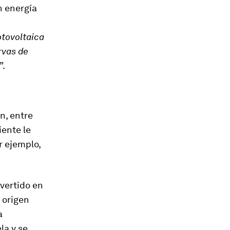
n energía
otovoltaica
rvas de
”.
n, entre
iente le
r ejemplo,
vertido en
 origen
a
la y se