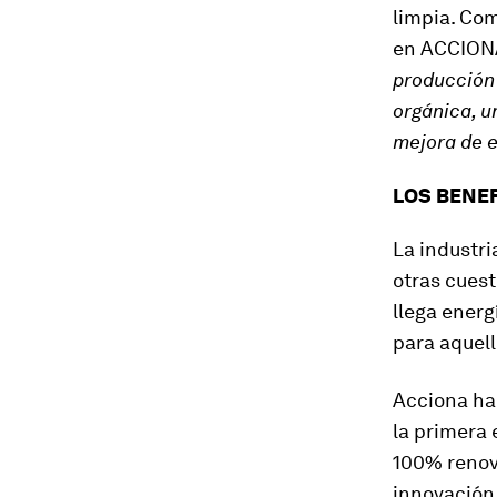
limpia. Com
en ACCIONA
producción 
orgánica, u
mejora de e
LOS BENE
La industri
otras cuest
llega energ
para aquell
Acciona ha
la primera 
100% renova
innovación 