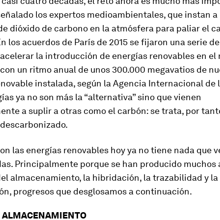
 casi cuatro décadas, el reto ahora es mucho más impo
eñalado los expertos medioambientales, que instan a 
e dióxido de carbono en la atmósfera para paliar el 
En los acuerdos de París de 2015 se fijaron una serie de
acelerar la introducción de energías renovables en el
 con un ritmo anual de unos 300.000 megavatios de n
novable instalada, según la Agencia Internacional de l
ías ya no son más la “alternativa” sino que vienen
ente a suplir a otras como el carbón: se trata, por tant
 descarbonizado.
con las energías renovables hoy ya no tiene nada que v
as. Principalmente porque se han producido muchos 
del almacenamiento, la hibridación, la trazabilidad y la
ión, progresos que desglosamos a continuación.
 ALMACENAMIENTO