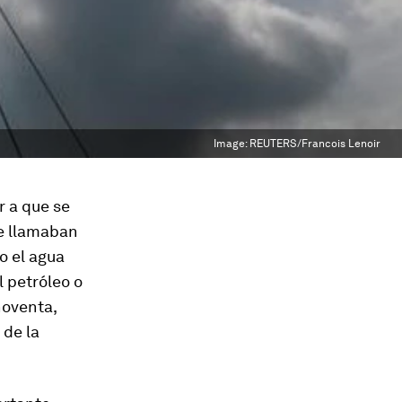
Image:
REUTERS/Francois Lenoir
r a que se
e llamaban
 o el agua
l petróleo o
noventa,
 de la