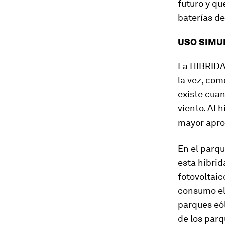
futuro y q
baterías d
USO SIMU
La HIBRIDA
la vez, com
existe cuan
viento. Al 
mayor apro
En el parqu
esta hibrid
fotovoltaic
consumo elé
parques eó
de los parq