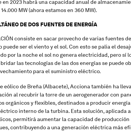
ue en 2023 habrá una capacidad anual de almacenamie
e 14.000 MW (ahora estamos en 360 MW).
LTÁNEO DE DOS FUENTES DE ENERGÍA
CIÓN consiste en sacar provecho de varias fuentes de
o puede ser el viento y el sol. Con esto se palia el desa
do por la noche el sol no genera electricidad, pero sí l
hibridar las tecnologías de las dos energías se puede o
vechamiento para el suministro eléctrico.
e eólico de Breña (Albacete), Acciona también ha llev
ación al recubrir la torre de un aerogenerador con pan
os orgánicos y flexibles, destinados a producir energía
ctrico interno de la turbina. Esta solución, aplicada a
licos, permitirá aumentar la capacidad de producción
ues, contribuyendo a una generación eléctrica más efi