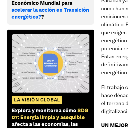
Pasadas ya
Económico Mundial para
como han s
acelerar la acción en Transición
emisiones d
energética?
?
climático. 
que exigen 
energético
potencia re
Estas energ
definitivam
energético
El trabajo 
hace décad
LA VISIÓN GLOBAL
el terreno 
Explora y monitorea cómo
SDG
digitalizac
07: Energía limpia y asequible
afecta a las economías, las
UN MEJOR