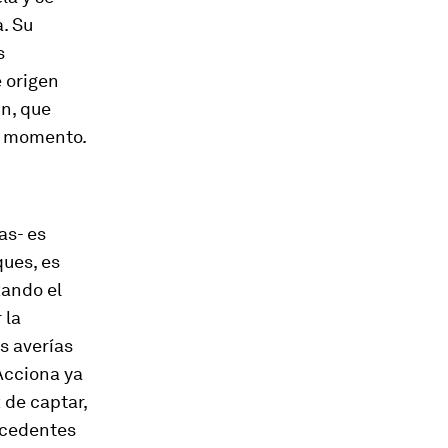
. Su
s
e origen
n, que
do momento.
as- es
ques, es
zando el
 la
s averías
Acciona ya
 de captar,
ocedentes