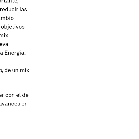
rtante,
reducir las
cambio
 objetivos
 mix
ueva
a Energía.
o, de un mix
er con el de
avances en