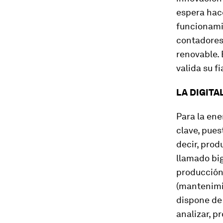
espera hace
funcionamie
contadores 
renovable.
valida su f
LA DIGITA
Para la ene
clave, pues
decir, prod
llamado big
producción
(mantenimie
dispone de 
analizar, p