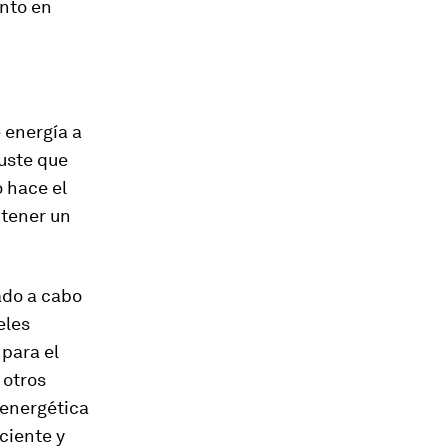
nto en
 energía a
juste que
o hace el
btener un
ado a cabo
eles
 para el
 otros
 energética
ciente y