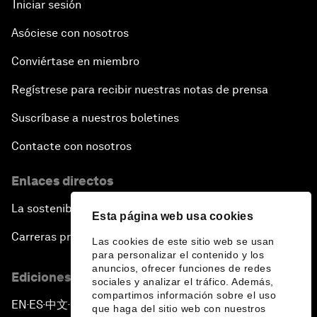
Iniciar sesión
Asóciese con nosotros
Conviértase en miembro
Regístrese para recibir nuestras notas de prensa
Suscríbase a nuestros boletines
Contacte con nosotros
Enlaces directos
La sostenibilidad en el Foro
Esta página web usa cookies
Carreras profesionales
Las cookies de este sitio web se usan
para personalizar el contenido y los
anuncios, ofrecer funciones de redes
Ediciones en otros idiomas
sociales y analizar el tráfico. Además,
compartimos información sobre el uso
EN
ES
中文
日本語
▪
▪
▪
que haga del sitio web con nuestros