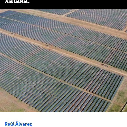
Xataka
.
Raúl Álvarez