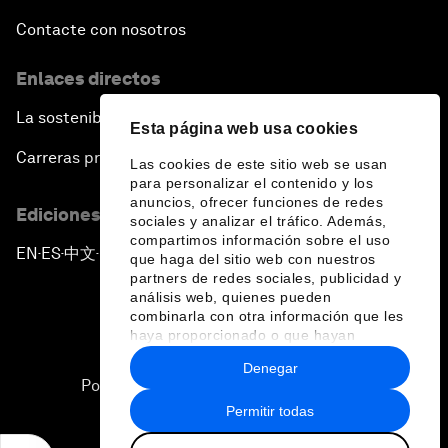
Contacte con nosotros
Enlaces directos
La sostenibilidad en el Foro
Esta página web usa cookies
Carreras profesionales
Las cookies de este sitio web se usan
para personalizar el contenido y los
anuncios, ofrecer funciones de redes
Ediciones en otros idiomas
sociales y analizar el tráfico. Además,
compartimos información sobre el uso
EN
ES
中文
日本語
▪
▪
▪
que haga del sitio web con nuestros
partners de redes sociales, publicidad y
análisis web, quienes pueden
combinarla con otra información que les
haya proporcionado o que hayan
recopilado a partir del uso que haya
Denegar
hecho de sus servicios.
Política de privacidad y normas de uso
Permitir todas
Sitemap