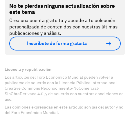
No te pierdas ninguna actualización sobre
este tema
Crea una cuenta gratuita y accede a tu colección
personalizada de contenidos con nuestras últimas
publicaciones y análisis.
Inscríbete de forma gratuita
Licencia y republicación
Los artículos del Foro Económico Mundial pueden volver a
publicarse de acuerdo con la Licencia Pública Internacional
Creative Commons Reconocimiento-NoComercial-
SinObraDerivada 4.0, y de acuerdo con nuestras condiciones de
uso.
Las opiniones expresadas en este artículo son las del autor y no
del Foro Económico Mundial.