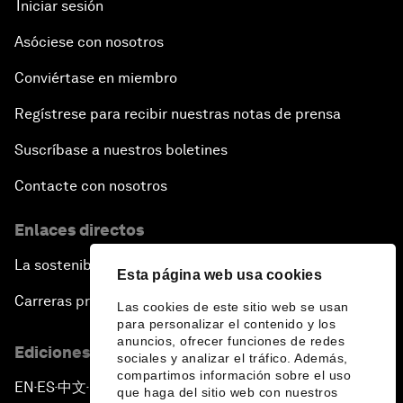
Iniciar sesión
Asóciese con nosotros
Conviértase en miembro
Regístrese para recibir nuestras notas de prensa
Suscríbase a nuestros boletines
Contacte con nosotros
Enlaces directos
La sostenibilidad en el Foro
Esta página web usa cookies
Carreras profesionales
Las cookies de este sitio web se usan
para personalizar el contenido y los
anuncios, ofrecer funciones de redes
Ediciones en otros idiomas
sociales y analizar el tráfico. Además,
compartimos información sobre el uso
EN
ES
中文
日本語
▪
▪
▪
que haga del sitio web con nuestros