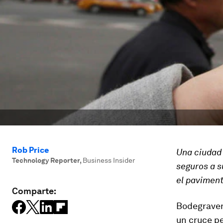
Rob Price
Una ciudad
Technology Reporter
,
Business Insider
seguros a s
el paviment
Comparte:
Bodegraven,
un cruce pe