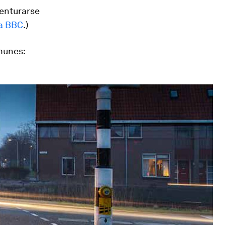
venturarse
la BBC
.)
munes: