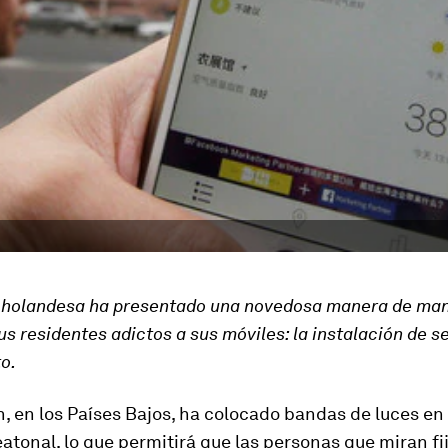
 holandesa ha presentado una novedosa manera de ma
us residentes adictos a sus móviles: la instalación de 
o.
 en los Países Bajos, ha colocado bandas de luces en 
atonal, lo que permitirá que las personas que miran f