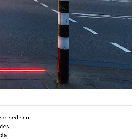
con sede en
des,
ola