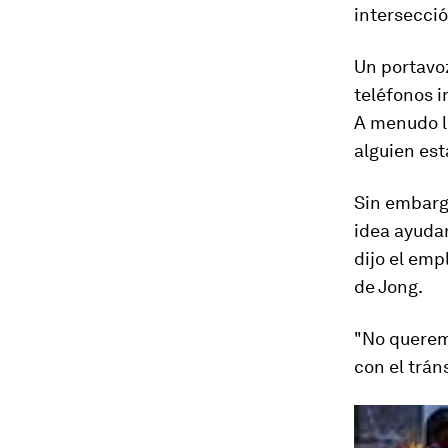
intersecci
Un portavo
teléfonos i
A menudo l
alguien est
Sin embarg
idea ayudar
dijo el emp
de Jong.
"No queremo
con el trán