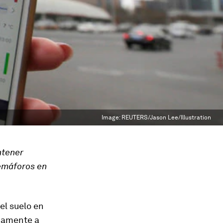
Image:
REUTERS/Jason Lee/Illustration
ntener
semáforos en
el suelo en
ijamente a