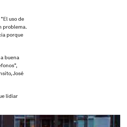
"El uso de
an problema.
cia porque
na buena
éfonos",
sito, José
e lidiar