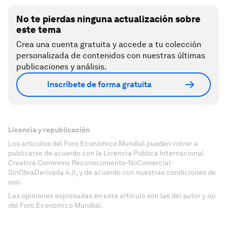
No te pierdas ninguna actualización sobre
este tema
Crea una cuenta gratuita y accede a tu colección
personalizada de contenidos con nuestras últimas
publicaciones y análisis.
Inscríbete de forma gratuita
Licencia y republicación
Los artículos del Foro Económico Mundial pueden volver a
publicarse de acuerdo con la Licencia Pública Internacional
Creative Commons Reconocimiento-NoComercial-
SinObraDerivada 4.0, y de acuerdo con nuestras condiciones de
uso.
Las opiniones expresadas en este artículo son las del autor y no
del Foro Económico Mundial.